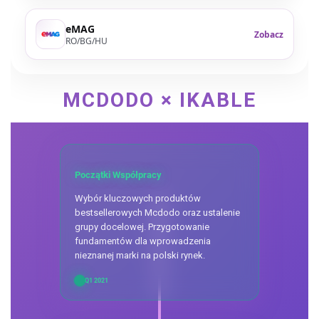
eMAG
Zobacz
RO/BG/HU
MCDODO × IKABLE
Początki Współpracy
Wybór kluczowych produktów
bestsellerowych Mcdodo oraz ustalenie
grupy docelowej. Przygotowanie
fundamentów dla wprowadzenia
nieznanej marki na polski rynek.
Q1 2021