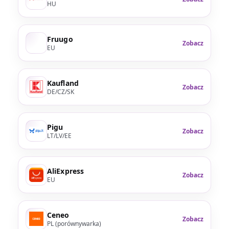
HU
Fruugo
Zobacz
EU
Kaufland
Zobacz
DE/CZ/SK
Pigu
Zobacz
LT/LV/EE
AliExpress
Zobacz
EU
Ceneo
Zobacz
PL (porównywarka)