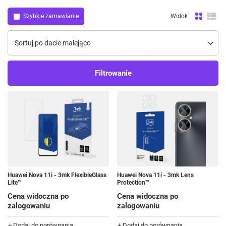
Szybkie zamawianie
Widok
Zmień sortowanie
Sortuj po dacie malejąco
Filtrowanie
Huawei Nova 11i - 3mk FlexibleGlass
Huawei Nova 11i - 3mk Lens
Lite™
Protection™
Cena widoczna po
Cena widoczna po
zalogowaniu
zalogowaniu
+ Dodaj do porównania
+ Dodaj do porównania