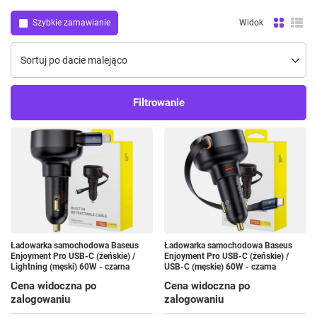
Szybkie zamawianie
Widok
Zmień sortowanie
Sortuj po dacie malejąco
Filtrowanie
Ładowarka samochodowa Baseus
Ładowarka samochodowa Baseus
Enjoyment Pro USB-C (żeńskie) /
Enjoyment Pro USB-C (żeńskie) /
Lightning (męski) 60W - czarna
USB-C (męskie) 60W - czarna
Cena widoczna po
Cena widoczna po
zalogowaniu
zalogowaniu