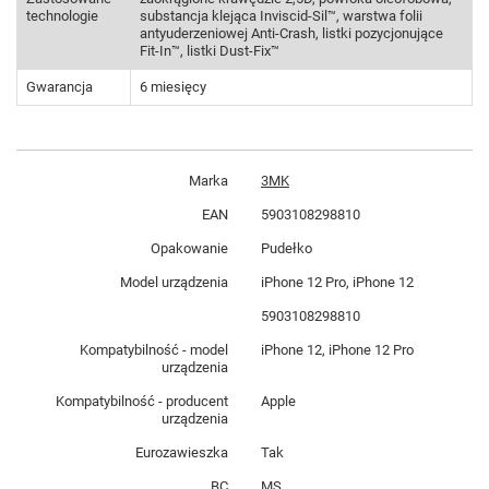
technologie
substancja klejąca Inviscid-Sil™, warstwa folii
antyuderzeniowej Anti-Crash, listki pozycjonujące
Fit-In™, listki Dust-Fix™
Gwarancja
6 miesięcy
Marka
3MK
EAN
5903108298810
Opakowanie
Pudełko
Model urządzenia
iPhone 12 Pro, iPhone 12
5903108298810
Kompatybilność - model
iPhone 12, iPhone 12 Pro
urządzenia
Kompatybilność - producent
Apple
urządzenia
Eurozawieszka
Tak
BC
MS