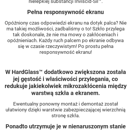
nielepkiej substancji Inviscid-Sil™.
Pełna responsywność ekranu
Opóźniony czas odpowiedzi ekranu na dotyk palca? Nie
ma takiej możliwości, zadbaliśmy o to! Szkło przylega
tak doskonale, że nie ma mowy o zakłóceniach i
opóźnieniach. Każdy ruch palcem po ekranie odbywa
się w czasie rzeczywistym! Po prostu pełna
responsywność ekranu!
W HardGlass™ dodatkowo zwiększona została
jej gęstość i właściwości przylegania, co
redukuje jakiekolwiek mikrozakłócenia między
warstwą szkła a ekranem.
Ewentualny ponowny montaż i demontaż został
ułatwiony dzięki warstwie zabezpieczającej wierzchnią
stronę szkła.
Ponadto utrzymuje je w nienaruszonym stanie