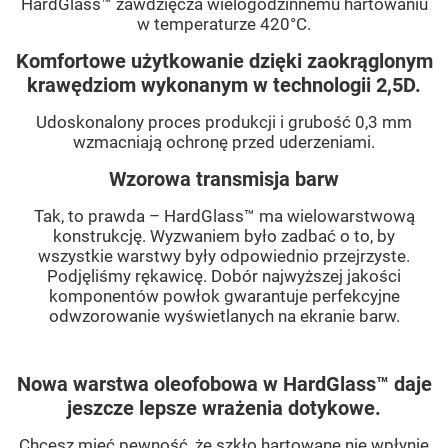
HardGlass™ zawdzięcza wielogodzinnemu hartowaniu
w temperaturze 420°C.
Komfortowe użytkowanie dzięki zaokrąglonym
krawędziom wykonanym w technologii 2,5D.
Udoskonalony proces produkcji i grubość 0,3 mm
wzmacniają ochronę przed uderzeniami.
Wzorowa transmisja barw
Tak, to prawda – HardGlass™ ma wielowarstwową
konstrukcję. Wyzwaniem było zadbać o to, by
wszystkie warstwy były odpowiednio przejrzyste.
Podjęliśmy rękawicę. Dobór najwyższej jakości
komponentów powłok gwarantuje perfekcyjne
odwzorowanie wyświetlanych na ekranie barw.
Nowa warstwa oleofobowa w HardGlass™ daje
jeszcze lepsze wrażenia dotykowe.
Chcesz mieć pewność, że szkło hartowane nie wpłynie