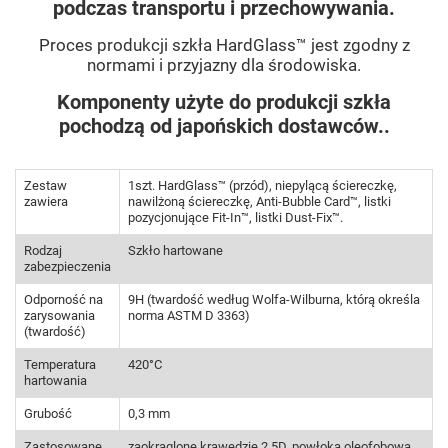
podczas transportu i przechowywania.
Proces produkcji szkła HardGlass™ jest zgodny z
normami i przyjazny dla środowiska.
Komponenty użyte do produkcji szkła
pochodzą od japońskich dostawców..
Zestaw
1szt. HardGlass™ (przód), niepylącą ściereczkę,
zawiera
nawilżoną ściereczkę, Anti-Bubble Card™, listki
pozycjonujące Fit-In™, listki Dust-Fix™.
Rodzaj
Szkło hartowane
zabezpieczenia
Odporność na
9H (twardość według Wolfa-Wilburna, którą określa
zarysowania
norma ASTM D 3363)
(twardość)
Temperatura
420°C
hartowania
Grubość
0,3 mm
Zastosowane
zaokrąglone krawędzie 2,5D, powłoka oleofobowa,