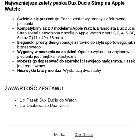
Najważniejsze zalety paska Dux Ducis Strap na Apple
Watch:
Świetnie się prezentuje
. Pasek został wykonany z efektownej
plecionki
Kompatybilny aż z 7 modelami Apple Watch
. Bransoleta Dux Ducis
Strap została stworzona z myślą o Apple Watch z serii 2, 3, 4, 5, SE,
6 oraz 7 (41 x 40 x 38 mm)
Elegancki, prosty design
pasuje zarówno do stylu sportowego, jak i
biznesowego
Wygodny w noszeniu na co dzień
. Opaska wykonana z nylonowej
plecionki jest miękka i elastyczna
Możesz go dopasować do szerokości swojego nadgarstka
. Pasek
jest regulowany
Niezwykle łatwy montaż
. Wystarczą dwa ruchy
ZAWARTOŚĆ ZESTAWU:
1 x Pasek Dux Ducis do Watch
1 x Opakowanie Dux Ducis
Marka
Dux Ducis