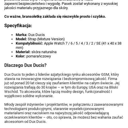
zapewni
bezpieczeństwo i wygodę
. Pasek został wykonany
z wysokiej
jakości materiału przyjaznego dla skóry
.
Co ważne, bransoletkę
zakłada się niezwykle prosto i szybko
.
Specyfikacja:
Marka:
Dux Ducis
Model:
Strap (Mixture Version)
Kompatybilność:
Apple Watch 7 / 6 / 5 / 4 / 3 / 2 / SE (41 x 40 x 38
mm)
Materiał:
skóra naturalna
Kolor:
pomarańczowy
Dlaczego Dux Ducis?
Dux Ducis to jeden z liderów azjatyckiego rynku akcesoriów GSM, który
stawia na innowacyjne rozwiązania i bezkompromisową jakość. Firma
już od ponad 20 lat cieszy się zaufaniem klientów na całym świecie. Jej
rozwiązania trafiają do 30 krajów – w tym do Europy, USA oraz na Bliski
Wschód. To akcesoria, które łączą modny design, funkcjonalność i
wyjątkowo solidne wykonanie.
Młody zespół inżynierów i projektantów, w połączeniu z zaawansowanymi
technologiami produkcyjnymi, starannie wyselekcjonowanymi
materiałami oraz naciskiem na najwyższą jakość odpowiadającą
oczekiwaniom klientów – oto, co sprawia, że możesz bez wahania zaufać
akcesoriom od Dux Ducis.