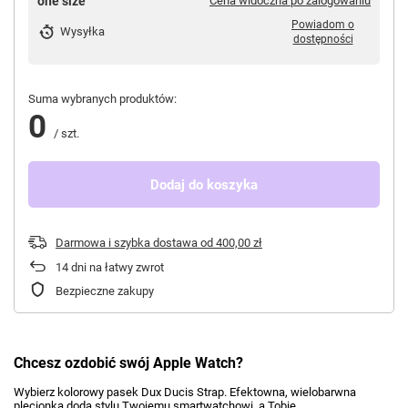
one size
Cena widoczna po zalogowaniu
Powiadom o
Wysyłka
dostępności
Suma wybranych produktów:
0
/
szt.
Dodaj do koszyka
Darmowa i szybka dostawa
od
400,00 zł
14
dni na łatwy zwrot
Bezpieczne zakupy
Chcesz ozdobić swój Apple Watch?
Wybierz
kolorowy pasek Dux Ducis Strap
. Efektowna,
wielobarwna
plecionka doda stylu Twojemu smartwatchowi
, a Tobie