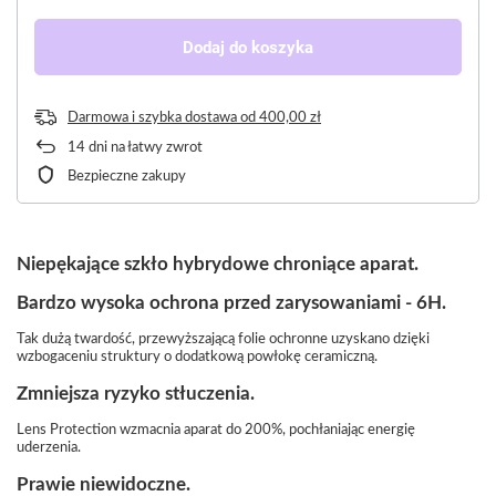
Dodaj do koszyka
Darmowa i szybka dostawa
od
400,00 zł
14
dni na łatwy zwrot
Bezpieczne zakupy
Niepękające szkło hybrydowe chroniące aparat.
Bardzo wysoka ochrona przed zarysowaniami - 6H.
Tak dużą twardość, przewyższającą folie ochronne uzyskano dzięki
wzbogaceniu struktury o dodatkową powłokę ceramiczną.
Zmniejsza ryzyko stłuczenia.
Lens Protection wzmacnia aparat do 200%, pochłaniając energię
uderzenia.
Prawie niewidoczne.