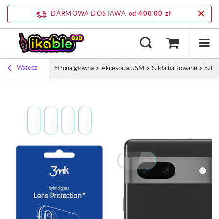
DARMOWA DOSTAWA
od 400,00 zł
Wstecz
Strona główna
Akcesoria GSM
Szkła hartowane
Szkła