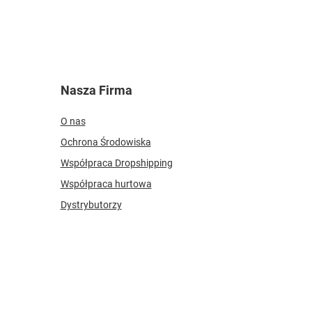
Nasza Firma
O nas
Ochrona Środowiska
Współpraca Dropshipping
Współpraca hurtowa
Dystrybutorzy