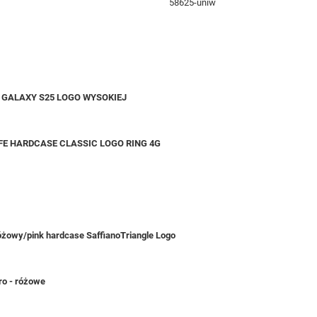
58625-uniw
 GALAXY S25 LOGO WYSOKIEJ
FE HARDCASE CLASSIC LOGO RING 4G
żowy/pink hardcase SaffianoTriangle Logo
ro - różowe