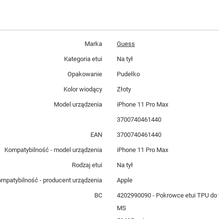
Marka
Guess
Kategoria etui
Na tył
Opakowanie
Pudełko
Kolor wiodący
Złoty
Model urządzenia
iPhone 11 Pro Max
3700740461440
EAN
3700740461440
Kompatybilność - model urządzenia
iPhone 11 Pro Max
Rodzaj etui
Na tył
mpatybilność - producent urządzenia
Apple
BC
4202990090 - Pokrowce etui TPU do
MS