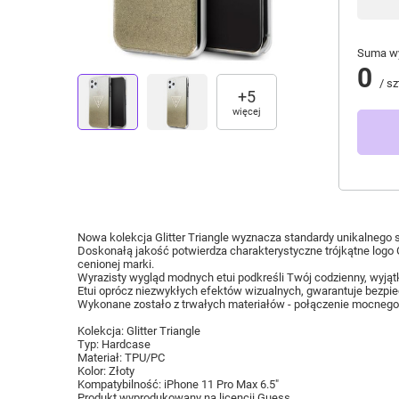
Suma wy
0
/
sz
+
5
więcej
Nowa kolekcja Glitter Triangle wyznacza standardy unikalneg
Doskonałą jakość potwierdza charakterystyczne trójkątne logo
cenionej marki.
Wyrazisty wygląd modnych etui podkreśli Twój codzienny, wyjąt
Etui oprócz niezwykłych efektów wizualnych, gwarantuje bezpi
Wykonane zostało z trwałych materiałów - połączenie mocnego i t
Kolekcja: Glitter Triangle
Typ: Hardcase
Materiał: TPU/PC
Kolor: Złoty
Kompatybilność: iPhone 11 Pro Max 6.5"
Produkt wyprodukowany na licencji Guess