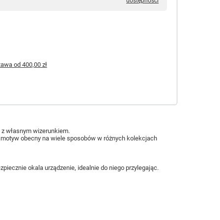
dostępności
tawa
od
400,00 zł
ą z własnym wizerunkiem.
ny motyw obecny na wiele sposobów w różnych kolekcjach
piecznie okala urządzenie, idealnie do niego przylegając.