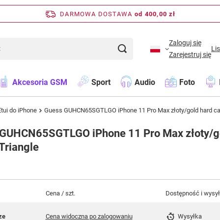
DARMOWA DOSTAWA
od 400,00 zł
Zaloguj się
Li
Zarejestruj się
Akcesoria GSM
Sport
Audio
Foto
Etui do iPhone
Guess GUHCN65SGTLGO iPhone 11 Pro Max złoty/gold hard case
GUHCN65SGTLGO iPhone 11 Pro Max złoty/go
 Triangle
Cena / szt.
Dostępność i wysy
ze
Cena widoczna po zalogowaniu
Wysyłka