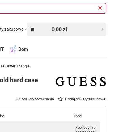
0,00 zł
sty zakupowe
IT
Dom
 Glitter Triangle
ld hard case
+ Dodaj do porównania
Dodaj do listy zakupowej
łka
Ilość
Powiadom o