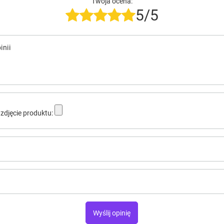
Twoja ocena:
5/5
inii
zdjęcie produktu:
Wyślij opinię