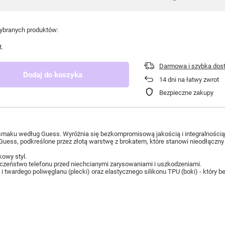
branych produktów:
t.
Darmowa i szybka dos
Dodaj do koszyka
14
dni na łatwy zwrot
Bezpieczne zakupy
o smaku według Guess. Wyróżnia się bezkompromisową jakością i integralności
 Guess, podkreślone przez złotą warstwę z brokatem, które stanowi nieodłącz
kowy styl.
eczeństwo telefonu przed niechcianymi zarysowaniami i uszkodzeniami.
wardego poliwęglanu (plecki) oraz elastycznego silikonu TPU (boki) - który bez