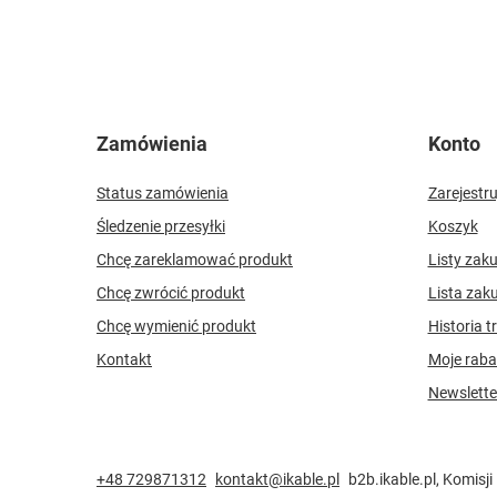
Zamówienia
Konto
Status zamówienia
Zarejestru
Śledzenie przesyłki
Koszyk
Chcę zareklamować produkt
Listy zak
Chcę zwrócić produkt
Lista zak
Chcę wymienić produkt
Historia t
Kontakt
Moje raba
Newslette
+48 729871312
kontakt@ikable.pl
b2b.ikable.pl
,
Komisji