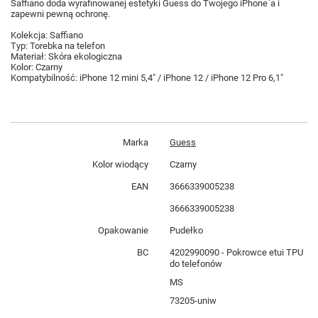
Saffiano doda wyrafinowanej estetyki Guess do Twojego iPhone`a i
zapewni pewną ochronę.
Kolekcja: Saffiano
Typ: Torebka na telefon
Materiał: Skóra ekologiczna
Kolor: Czarny
Kompatybilność: iPhone 12 mini 5,4" / iPhone 12 / iPhone 12 Pro 6,1"
Marka
Guess
Kolor wiodący
Czarny
EAN
3666339005238
3666339005238
Opakowanie
Pudełko
BC
4202990090 - Pokrowce etui TPU
do telefonów
MS
73205-uniw