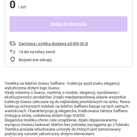
0
/
szt.
Dodaj do koszyka
Darmowa i szybka dostawa
od
400,00 zł
14
dni na łatwy zwrot
Bezpieczne zakupy
Torebka na telefon Guess Saffiano - kolekcja spod znaku elegancji
wykończona złotym logo Guess.
Kiedy mówimy o Guess, myślimy o modzie, elegancji, wyróżnieniu i
ekskluzywności produktów. Dzięki międzynarodowej sławie wszystkie
kolekcje Guess zaliczane są do najbardziej prestiżowych na rynku. Nowa
kolekcja ochronnych torebek na telefon Saffiano bazuje na tych samych
wartościach. Charakteryzuje ją elegancka, kratkowana faktura Saffiano
imitująca skórę, ozdobiona złotym logo GUESS.
Elegancka torebka chroni całe urządzenie, dzięki dopasowanemu
wycięciu możesz ładować telefon bez potrzeby wyciągania go z futerału.
Torebka posiada wbudowane uchwyty do których jest zamocowany
praktyczny sznurek zakończony złotymi elementami.