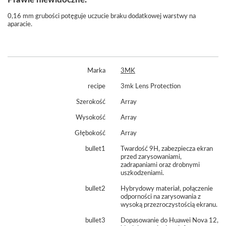
0,16 mm grubości potęguje uczucie braku dodatkowej warstwy na
aparacie.
Marka
3MK
recipe
3mk Lens Protection
Szerokość
Array
Wysokość
Array
Głębokość
Array
bullet1
Twardość 9H, zabezpiecza ekran
przed zarysowaniami,
zadrapaniami oraz drobnymi
uszkodzeniami.
bullet2
Hybrydowy materiał, połączenie
odporności na zarysowania z
wysoką przezroczystością ekranu.
bullet3
Dopasowanie do Huawei Nova 12,