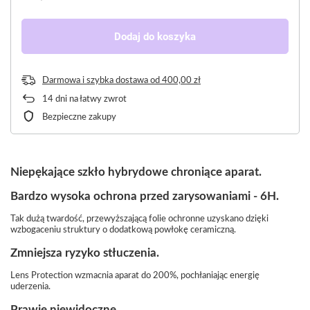
Dodaj do koszyka
Darmowa i szybka dostawa
od
400,00 zł
14
dni na łatwy zwrot
Bezpieczne zakupy
Niepękające szkło hybrydowe chroniące aparat.
Bardzo wysoka ochrona przed zarysowaniami - 6H.
Tak dużą twardość, przewyższającą folie ochronne uzyskano dzięki
wzbogaceniu struktury o dodatkową powłokę ceramiczną.
Zmniejsza ryzyko stłuczenia.
Lens Protection wzmacnia aparat do 200%, pochłaniając energię
uderzenia.
Prawie niewidoczne.