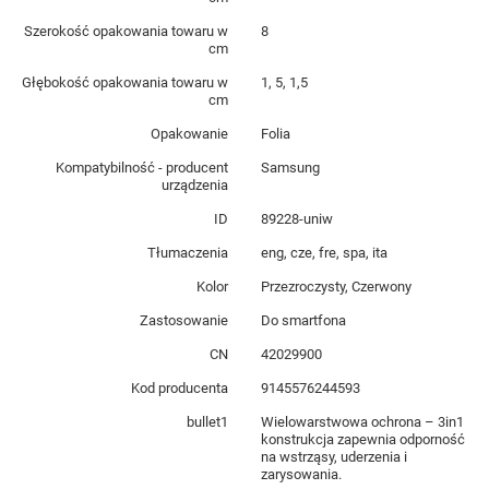
Szerokość opakowania towaru w
8
cm
Głębokość opakowania towaru w
1, 5, 1,5
cm
Opakowanie
Folia
Kompatybilność - producent
Samsung
urządzenia
ID
89228-uniw
Tłumaczenia
eng, cze, fre, spa, ita
Kolor
Przezroczysty, Czerwony
Zastosowanie
Do smartfona
CN
42029900
Kod producenta
9145576244593
bullet1
Wielowarstwowa ochrona – 3in1
konstrukcja zapewnia odporność
na wstrząsy, uderzenia i
zarysowania.