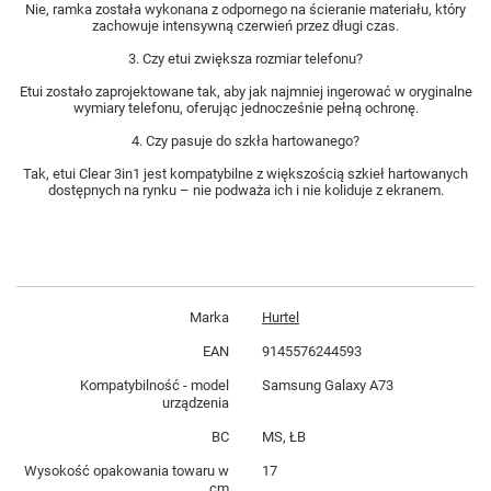
Nie, ramka została wykonana z odpornego na ścieranie materiału, który
zachowuje intensywną czerwień przez długi czas.
3. Czy etui zwiększa rozmiar telefonu?
Etui zostało zaprojektowane tak, aby jak najmniej ingerować w oryginalne
wymiary telefonu, oferując jednocześnie pełną ochronę.
4. Czy pasuje do szkła hartowanego?
Tak, etui Clear 3in1 jest kompatybilne z większością szkieł hartowanych
dostępnych na rynku – nie podważa ich i nie koliduje z ekranem.
Marka
Hurtel
EAN
9145576244593
Kompatybilność - model
Samsung Galaxy A73
urządzenia
BC
MS, ŁB
Wysokość opakowania towaru w
17
cm