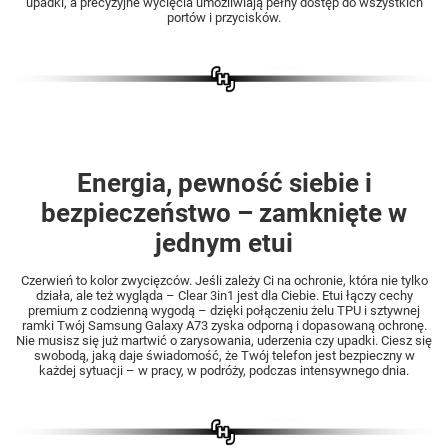
upadki, a precyzyjne wycięcia umożliwiają pełny dostęp do wszystkich
portów i przycisków.
Energia, pewność siebie i
bezpieczeństwo – zamknięte w
jednym etui
Czerwień to kolor zwycięzców. Jeśli zależy Ci na ochronie, która nie tylko
działa, ale też wygląda – Clear 3in1 jest dla Ciebie. Etui łączy cechy
premium z codzienną wygodą – dzięki połączeniu żelu TPU i sztywnej
ramki Twój Samsung Galaxy A73 zyska odporną i dopasowaną ochronę.
Nie musisz się już martwić o zarysowania, uderzenia czy upadki. Ciesz się
swobodą, jaką daje świadomość, że Twój telefon jest bezpieczny w
każdej sytuacji – w pracy, w podróży, podczas intensywnego dnia.