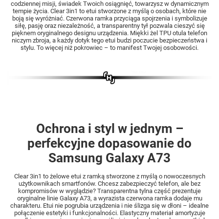
codziennej misji, świadek Twoich osiągnięć, towarzysz w dynamicznym
tempie życia. Clear 3in1 to etui stworzone z myślą o osobach, które nie
boją się wyróżniać. Czerwona ramka przyciąga spojrzenia i symbolizuje
siłę, pasję oraz niezależność, a transparentny tył pozwala cieszyć się
pięknem oryginalnego designu urządzenia. Miękki żel TPU otula telefon
niczym zbroja, a każdy dotyk tego etui budzi poczucie bezpieczeństwa i
stylu. To więcej niż pokrowiec – to manifest Twojej osobowości.
Ochrona i styl w jednym –
perfekcyjne dopasowanie do
Samsung Galaxy A73
Clear 3in1 to żelowe etui z ramką stworzone z myślą o nowoczesnych
użytkownikach smartfonów. Chcesz zabezpieczyć telefon, ale bez
kompromisów w wyglądzie? Transparentna tylna część prezentuje
oryginalne linie Galaxy A73, a wyrazista czerwona ramka dodaje mu
charakteru. Etui nie pogrubia urządzenia i nie ślizga się w dłoni – idealne
połączenie estetyki i funkcjonalności. Elastyczny materiał amortyzuje