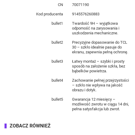
CN
70071190
Kod producenta
9145576260883
bullet1
Twardość 9H – wyjątkowa
odporność na zarysowania i
uszkodzenia mechaniczne.
bullet2
Precyzyjne dopasowanie do TCL
30 – szkło idealnie pasuje do
ekranu, zapewnia pełną ochronę.
bullet3
Łatwy montaż – szybki i prosty
sposób na założenie szkła, bez
bąbelków powietrza.
bullet4
Zachowanie pełnej przejrzystości
– szkło nie wpływa na jakość
obrazu i dotyk.
bullet5
Gwarancja 12 miesięcy –
możliwość zwrotu w ciągu 14 dni,
pełna satysfakcja lub zwrot.
ZOBACZ RÓWNIEŻ