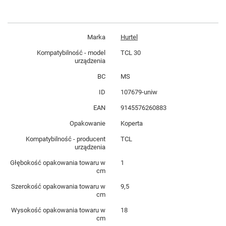
Marka
Hurtel
Kompatybilność - model
TCL 30
urządzenia
BC
MS
ID
107679-uniw
EAN
9145576260883
Opakowanie
Koperta
Kompatybilność - producent
TCL
urządzenia
Głębokość opakowania towaru w
1
cm
Szerokość opakowania towaru w
9,5
cm
Wysokość opakowania towaru w
18
cm