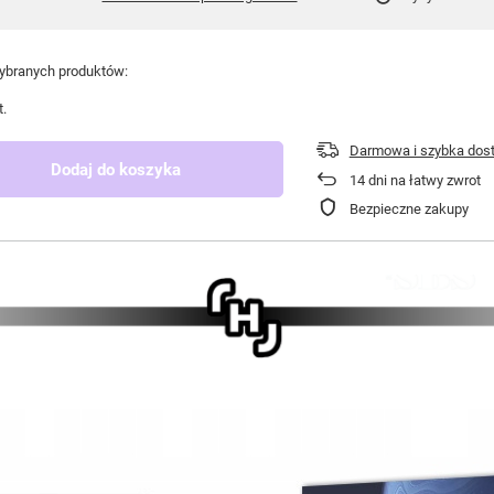
branych produktów:
t.
Darmowa i szybka dos
Dodaj do koszyka
14
dni na łatwy zwrot
Bezpieczne zakupy