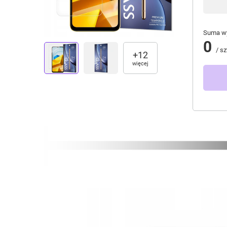
Suma wy
0
/
sz
+
12
więcej