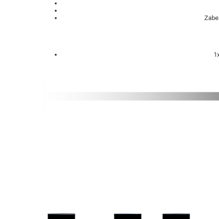
Zabez
1