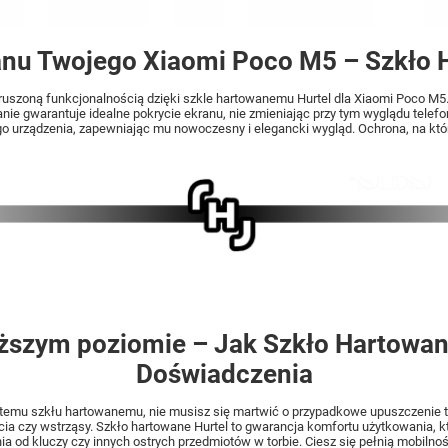
nu Twojego Xiaomi Poco M5 – Szkło 
aruszoną funkcjonalnością dzięki szkle hartowanemu Hurtel dla Xiaomi Poco 
ie gwarantuje idealne pokrycie ekranu, nie zmieniając przy tym wyglądu telefo
 urządzenia, zapewniając mu nowoczesny i elegancki wygląd. Ochrona, na którą
ższym poziomie – Jak Szkło Hartowan
Doświadczenia
 temu szkłu hartowanemu, nie musisz się martwić o przypadkowe upuszczenie 
 czy wstrząsy. Szkło hartowane Hurtel to gwarancja komfortu użytkowania, które 
a od kluczy czy innych ostrych przedmiotów w torbie. Ciesz się pełnią mobilnoś