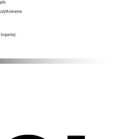
ądu
 użytkowania
 koperta)