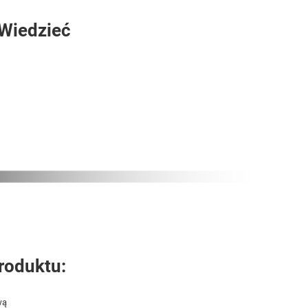
 Wiedzieć
roduktu:
wą