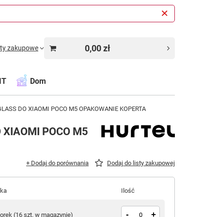
0,00 zł
sty zakupowe
IT
Dom
LASS DO XIAOMI POCO M5 OPAKOWANIE KOPERTA
 XIAOMI POCO M5
+ Dodaj do porównania
Dodaj do listy zakupowej
łka
Ilość
-
+
torek
(
16 szt. w magazynie
)