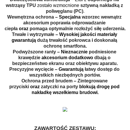
wstrząsy TPU
 zostało wzmocnione 
sztywną nakładką z 
poliwęglanu (PC)
.
Wewnętrzna ochrona
 – Specjalna 
wzorzec wewnątrz 
akcesorium poprawia odprowadzanie 
ciepła 
oraz 
pomaga optymalnie rozłożyć siłę uderzenia
.
Trwałe i wytrzymałe
 – Wysokiej jakości materiały 
gwarantują 
dużą trwałość pokrowca
 i 
doskonałą 
ochronę smartfona
.
Podwyższone ranty
 – Nieznacznie 
podniesione 
krawędzie
 akcesorium dodatkowo 
dbają o 
bezpieczeństwo ekranu oraz obiektywu aparatu
.
Precyzyjne wycięcie
 – Gwarantują 
łatwy dostęp do 
wszystkich niezbędnych portów
.
Ochrona przed brudem
 – 
Zintegrowane 
przyciski
 oraz 
zatyczki na porty
 blokują drogę pod 
nakładkę wszelkiemu brudowi.
ZAWARTOŚĆ ZESTAWU: