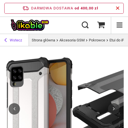
DARMOWA DOSTAWA
od 400,00 zł
Wstecz
Strona główna
Akcesoria GSM
Pokrowce
Etui do iPh