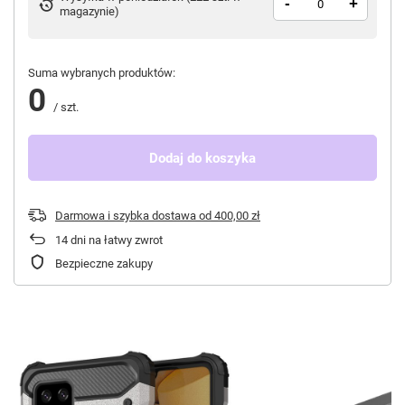
-
+
magazynie
)
Suma wybranych produktów:
0
/
szt.
Dodaj do koszyka
Darmowa i szybka dostawa
od
400,00 zł
14
dni na łatwy zwrot
Bezpieczne zakupy