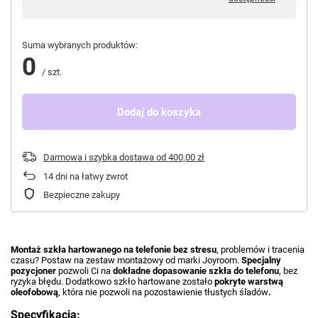
Suma wybranych produktów:
0
/
szt.
Dodaj do koszyka
Darmowa i szybka dostawa
od
400,00 zł
14
dni na łatwy zwrot
Bezpieczne zakupy
Montaż szkła hartowanego na telefonie bez stresu
, problemów i tracenia
czasu? Postaw na zestaw montażowy od marki Joyroom.
Specjalny
pozycjoner
pozwoli Ci na
dokładne dopasowanie szkła do telefonu
, bez
ryzyka błędu. Dodatkowo szkło hartowane zostało
pokryte warstwą
oleofobową
, która nie pozwoli na pozostawienie tłustych śladów
.
Specyfikacja: