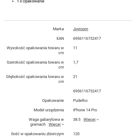
1 x Opakowanie
Marka
Joyroom
EAN
6956116732417
Wysokość opakowania towaru w
11
cm
Szerokość opakowania towaru w
1,7
cm
Głębokość opakowania towaru w
21
cm
6956116732417
Opakowanie
Pudełko
Model urządzenia
iPhone 14 Pro
Waga gabarytowa w
38.5
Więcej
gramach
Więcej
Ilość w opakowaniu zbiorczym
120