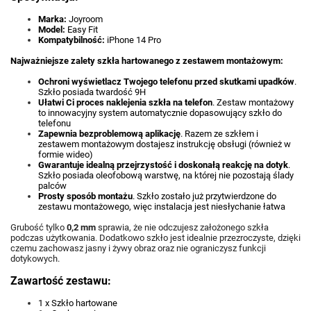
Marka:
Joyroom
Model:
Easy Fit
Kompatybilność:
iPhone 14 Pro
Najważniejsze zalety szkła hartowanego z zestawem montażowym:
Ochroni wyświetlacz Twojego telefonu przed skutkami upadków
.
Szkło posiada twardość 9H
Ułatwi Ci proces naklejenia szkła na telefon
. Zestaw montażowy
to innowacyjny system automatycznie dopasowujący szkło do
telefonu
Zapewnia bezproblemową aplikację
. Razem ze szkłem i
zestawem montażowym dostajesz instrukcję obsługi (również w
formie wideo)
Gwarantuje idealną przejrzystość i doskonałą reakcję na dotyk
.
Szkło posiada oleofobową warstwę, na której nie pozostają ślady
palców
Prosty sposób montażu
. Szkło zostało już przytwierdzone do
zestawu montażowego, więc instalacja jest niesłychanie łatwa
Grubość tylko
0,2 mm
sprawia, że nie odczujesz założonego szkła
podczas użytkowania. Dodatkowo szkło jest idealnie przezroczyste, dzięki
czemu zachowasz jasny i żywy obraz oraz nie ograniczysz funkcji
dotykowych.
Zawartość zestawu:
1 x Szkło hartowane