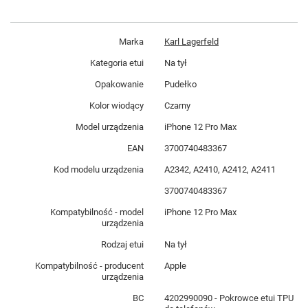
Marka
Karl Lagerfeld
Kategoria etui
Na tył
Opakowanie
Pudełko
Kolor wiodący
Czarny
Model urządzenia
iPhone 12 Pro Max
EAN
3700740483367
Kod modelu urządzenia
A2342, A2410, A2412, A2411
3700740483367
Kompatybilność - model
iPhone 12 Pro Max
urządzenia
Rodzaj etui
Na tył
Kompatybilność - producent
Apple
urządzenia
BC
4202990090 - Pokrowce etui TPU