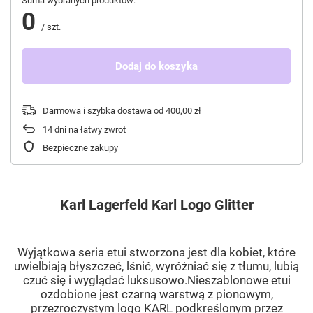
Suma wybranych produktów:
0
/
szt.
Dodaj do koszyka
Darmowa i szybka dostawa
od
400,00 zł
14
dni na łatwy zwrot
Bezpieczne zakupy
Karl Lagerfeld Karl Logo Glitter
Wyjątkowa seria etui stworzona jest dla kobiet, które
uwielbiają błyszczeć, lśnić, wyróżniać się z tłumu, lubią
czuć się i wyglądać luksusowo.Nieszablonowe etui
ozdobione jest czarną warstwą z pionowym,
przezroczystym logo KARL podkreślonym przez