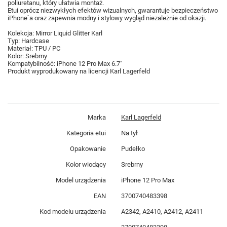
poliuretanu, który ułatwia montaż.
Etui oprócz niezwykłych efektów wizualnych, gwarantuje bezpieczeństwo
iPhone`a oraz zapewnia modny i stylowy wygląd niezależnie od okazji.
Kolekcja: Mirror Liquid Glitter Karl
Typ: Hardcase
Materiał: TPU / PC
Kolor: Srebrny
Kompatybilność: iPhone 12 Pro Max 6.7"
Produkt wyprodukowany na licencji Karl Lagerfeld
Marka
Karl Lagerfeld
Kategoria etui
Na tył
Opakowanie
Pudełko
Kolor wiodący
Srebrny
Model urządzenia
iPhone 12 Pro Max
EAN
3700740483398
Kod modelu urządzenia
A2342, A2410, A2412, A2411