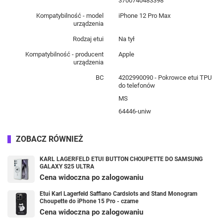
3700740483398
Kompatybilność - model
iPhone 12 Pro Max
urządzenia
Rodzaj etui
Na tył
Kompatybilność - producent
Apple
urządzenia
BC
4202990090 - Pokrowce etui TPU
do telefonów
MS
64446-uniw
ZOBACZ RÓWNIEŻ
KARL LAGERFELD ETUI BUTTON CHOUPETTE DO SAMSUNG
GALAXY S25 ULTRA
Cena widoczna po zalogowaniu
Etui Karl Lagerfeld Saffiano Cardslots and Stand Monogram
Choupette do iPhone 15 Pro - czarne
Cena widoczna po zalogowaniu