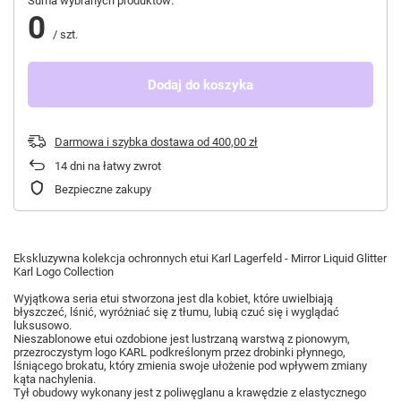
Suma wybranych produktów:
0
/
szt.
Dodaj do koszyka
Darmowa i szybka dostawa
od
400,00 zł
14
dni na łatwy zwrot
Bezpieczne zakupy
Ekskluzywna kolekcja ochronnych etui Karl Lagerfeld - Mirror Liquid Glitter
Karl Logo Collection
Wyjątkowa seria etui stworzona jest dla kobiet, które uwielbiają
błyszczeć, lśnić, wyróżniać się z tłumu, lubią czuć się i wyglądać
luksusowo.
Nieszablonowe etui ozdobione jest lustrzaną warstwą z pionowym,
przezroczystym logo KARL podkreślonym przez drobinki płynnego,
lśniącego brokatu, który zmienia swoje ułożenie pod wpływem zmiany
kąta nachylenia.
Tył obudowy wykonany jest z poliwęglanu a krawędzie z elastycznego