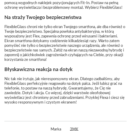
pomocą wygodnych naklejek pozycjonujących Fit-In. Postaw na pełną
ochronę wyświetlacza i bezproblemowy montaż. Wybierz FlexibleGlass!
Na straży Twojego bezpieczeństwa
FlexibleGlass chroni nie tylko ekran Twojego smartfona, ale dba również o
Twoje bezpieczeństwo. Specjalna powłoka antybakteryjna, w którą
wyposażony jest Flex, zapewnia ochronę przed wirusami i bakteriami.
Ekran smartfona dotykamy codziennie kilkadziesiąt razy. Warto zatem
pomyśleć nie tylko o bezpieczeństwie naszego urządzenia, ale również o
bezpieczeństwie nas samych. Załóż na ekran naszą niezawodną hybrydę i
zapomnij o jakichkolwiek zagrożeniach czyhających na Ciebie, przy okazji
korzystania ze smartfona!
Błyskawiczna reakcja na dotyk
Nic tak nie irytuje, jak nieresponsywny ekran. Dlatego zadbaliśmy, aby
FlexibleGlass perfekcyjnie reagowało na dotyk palca. Jeśli lubisz grać na
telefonie, to postaw na naszą hybrydę. Gwarantujemy, że Cię nie
zawiedzie. Dotyk i akcja. Co więcej, dzięki warstwie oleofobowej
wyświetlacz jest chroniony przed zabrudzeniami. Przyklej Flexa i ciesz się
wysoko responsywnym i czystym ekranem!
Marka
3MK