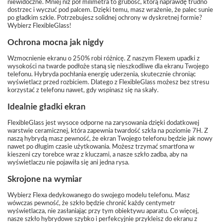
niewidoczne. Mniej niż pół milimetra to grubość, którą naprawdę trudno
dostrzec i wyczuć pod palcem. Dzięki temu, masz wrażenie, że palec sunie
po gładkim szkle. Potrzebujesz solidnej ochrony w dyskretnej formie?
Wybierz FlexibleGlass!
Ochrona mocna jak nigdy
Wzmocnienie ekranu o 250% robi różnicę. Z naszym Flexem upadki z
wysokości na twarde podłoże staną się nieszkodliwe dla ekranu Twojego
telefonu. Hybryda pochłania energię uderzenia, skutecznie chroniąc
wyświetlacz przed rozbiciem. Dlatego z FlexibleGlass możesz bez stresu
korzystać z telefonu nawet, gdy wspinasz się na skały.
Idealnie gładki ekran
FlexibleGlass jest wysoce odporne na zarysowania dzięki dodatkowej
warstwie ceramicznej, która zapewnia twardość szkła na poziomie 7H. Z
naszą hybrydą masz pewność, że ekran Twojego telefonu będzie jak nowy
nawet po długim czasie użytkowania. Możesz trzymać smartfona w
kieszeni czy torebce wraz z kluczami, a nasze szkło zadba, aby na
wyświetlaczu nie pojawiła się ani jedna rysa.
Skrojone na wymiar
Wybierz Flexa dedykowanego do swojego modelu telefonu. Masz
wówczas pewność, że szkło będzie chronić każdy centymetr
wyświetlacza, nie zasłaniając przy tym obiektywu aparatu. Co więcej,
nasze szkło hybrydowe szybko i perfekcyjnie przykleisz do ekranu z