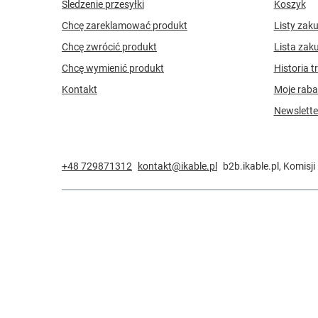
Śledzenie przesyłki
Koszyk
Chcę zareklamować produkt
Listy zak
Chcę zwrócić produkt
Lista zak
Chcę wymienić produkt
Historia t
Kontakt
Moje raba
Newslette
+48 729871312
kontakt@ikable.pl
b2b.ikable.pl
,
Komisji