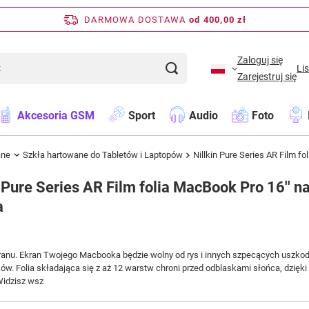
DARMOWA DOSTAWA
od 400,00 zł
Zaloguj się
Li
Zarejestruj się
Akcesoria GSM
Sport
Audio
Foto
ane
Szkła hartowane do Tabletów i Laptopów
Nillkin Pure Series AR Film fo
n Pure Series AR Film folia MacBook Pro 16'' n
a
anu. Ekran Twojego Macbooka będzie wolny od rys i innych szpecących uszkod
ów. Folia składająca się z aż 12 warstw chroni przed odblaskami słońca, dzi
Widzisz wsz