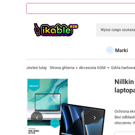
Marki
Jesteś tutaj:
Strona główna
Akcesoria GSM
Szkła hartow
Nillki
laptop
Ochrona ekr
Bez odblask
otoczeniu. 