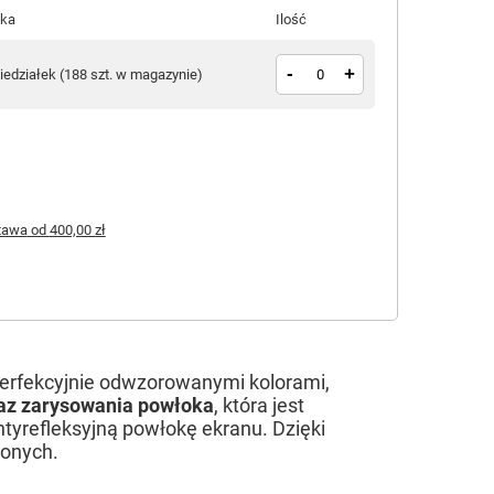
łka
Ilość
-
+
iedziałek
(
188 szt. w magazynie
)
tawa
od
400,00 zł
 perfekcyjnie odwzorowanymi kolorami,
az zarysowania powłoka
, która jest
ntyrefleksyjną powłokę ekranu. Dzięki
zonych.