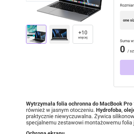
Rozmiar
one si
+
10
więcej
Suma wy
0
/
sz
Wytrzymała folia ochronna
do
MacBook Pro 1
również w jasnym otoczeniu.
Hydrofoba
,
ole
praktycznie niewyczuwalna. Żywica silikonowa
specjalnemu zestawowi montażowemu folia j
Ochrona ekranu.