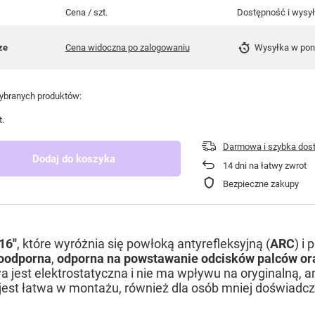
Cena / szt.
Dostępność i wysy
ze
Cena widoczna po zalogowaniu
Wysyłka
w pon
branych produktów:
t.
Darmowa i szybka dos
Dodaj do koszyka
14
dni na łatwy zwrot
Bezpieczne zakupy
6''
, które wyróżnia się powłoką antyrefleksyjną (
ARC
) i
joodporna
,
odporna na powstawanie odcisków palców or
 jest elektrostatyczna i nie ma wpływu na oryginalną, a
est łatwa w montażu, również dla osób mniej doświadc