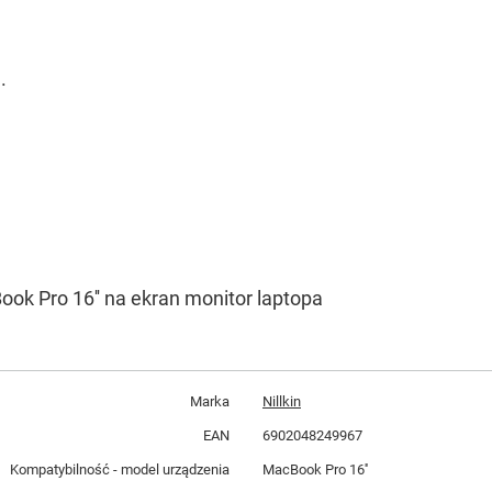
.
Book Pro 16'' na ekran monitor laptopa
Marka
Nillkin
EAN
6902048249967
Kompatybilność - model urządzenia
MacBook Pro 16''