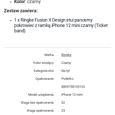
Kolor
: czarny
Zestaw zawiera:
1 x
Ringke Fusion X Design etui pancerny
pokrowiec z ramką iPhone 12 mini czarny (Ticket
band)
Marka
Ringke
Kolor wiodący
Czarny
Kategoria etui
Na tył
Opakowanie
Pudełko
8809758105133
Model urządzenia
iPhone 12 mini
Waga bez opakowania
52
Waga opakowania
23