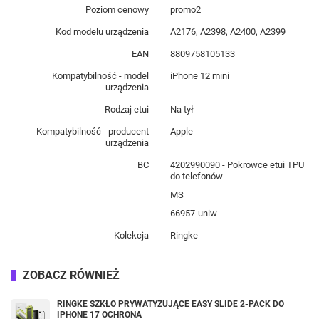
Poziom cenowy
promo2
Kod modelu urządzenia
A2176, A2398, A2400, A2399
EAN
8809758105133
Kompatybilność - model
iPhone 12 mini
urządzenia
Rodzaj etui
Na tył
Kompatybilność - producent
Apple
urządzenia
BC
4202990090 - Pokrowce etui TPU
do telefonów
MS
66957-uniw
Kolekcja
Ringke
ZOBACZ RÓWNIEŻ
RINGKE SZKŁO PRYWATYZUJĄCE EASY SLIDE 2-PACK DO
IPHONE 17 OCHRONA