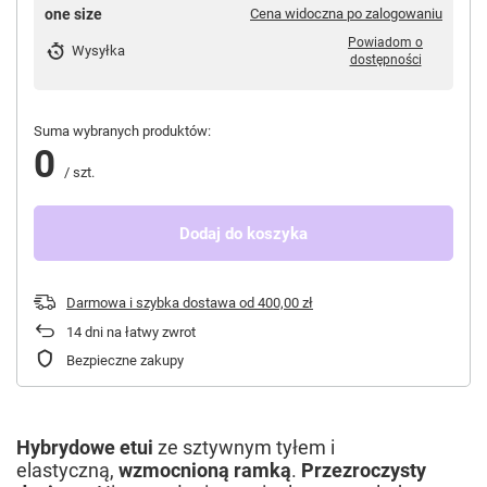
one size
Cena widoczna po zalogowaniu
Powiadom o
Wysyłka
dostępności
Suma wybranych produktów:
0
/
szt.
Dodaj do koszyka
Darmowa i szybka dostawa
od
400,00 zł
14
dni na łatwy zwrot
Bezpieczne zakupy
Hybrydowe etui
ze sztywnym tyłem i
elastyczną,
wzmocnioną ramką
.
Przezroczysty