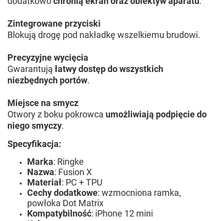
dodatkowo
chronią ekran oraz obiektyw aparatu
.
Zintegrowane przyciski
Blokują drogę pod nakładkę wszelkiemu brudowi.
Precyzyjne wycięcia
Gwarantują
łatwy dostęp do wszystkich
niezbędnych portów
.
Miejsce na smycz
Otwory z boku pokrowca
umożliwiają podpięcie do
niego smyczy
.
Specyfikacja:
Marka
: Ringke
Nazwa
: Fusion X
Materiał
: PC + TPU
Cechy dodatkowe
: wzmocniona ramka,
powłoka Dot Matrix
Kompatybilność
: iPhone 12 mini