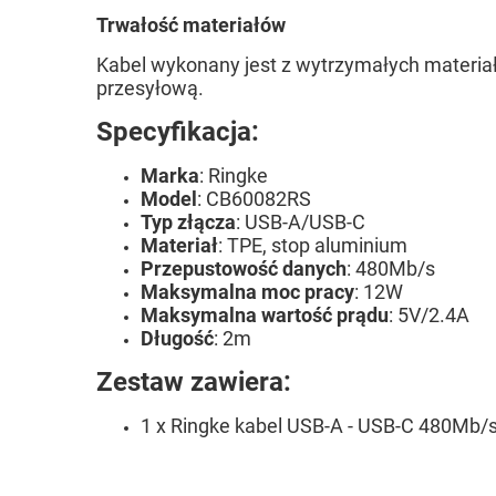
Trwałość materiałów
Kabel wykonany jest z wytrzymałych materia
przesyłową.
Specyfikacja:
Marka
: Ringke
Model
: CB60082RS
Typ złącza
: USB-A/USB-C
Materiał
: TPE, stop aluminium
Przepustowość danych
: 480Mb/s
Maksymalna moc pracy
: 12W
Maksymalna wartość prądu
: 5V/2.4A
Długość
: 2m
Zestaw zawiera:
1 x Ringke kabel USB-A - USB-C 480Mb/