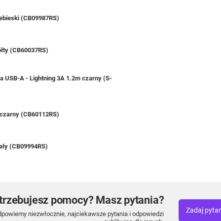
iebieski (CB09987RS)
ółty (CB60037RS)
a USB-A - Lightning 3A 1.2m czarny (S-
m czarny (CB60112RS)
iały (CB09994RS)
trzebujesz pomocy? Masz pytania?
Zadaj pyta
dpowiemy niezwłocznie, najciekawsze pytania i odpowiedzi