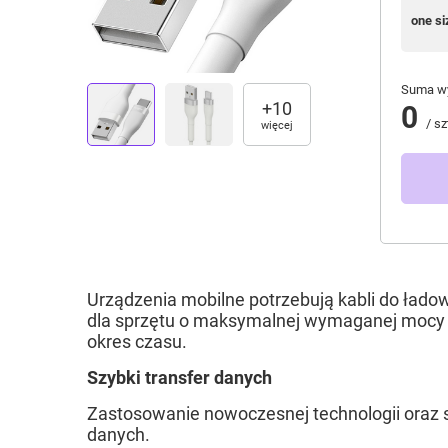
one si
Suma wy
+
10
0
/
sz
więcej
Urządzenia mobilne
potrzebują
kabli do łado
dla sprzętu o maksymalnej wymaganej moc
okres czasu.
Szybki transfer danych
Zastosowanie nowoczesnej technologii oraz s
danych.