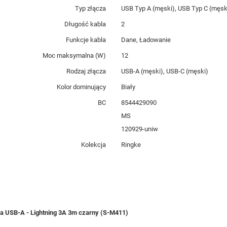
Typ złącza
USB Typ A (męski), USB Typ C (męsk
Długość kabla
2
Funkcje kabla
Dane, Ładowanie
Moc maksymalna (W)
12
Rodzaj złącza
USB-A (męski), USB-C (męski)
Kolor dominujący
Biały
BC
8544429090
MS
120929-uniw
Kolekcja
Ringke
ia USB-A - Lightning 3A 3m czarny (S-M411)