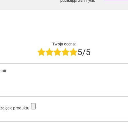
publikując dla innych.
Twoja ocena:
5/5
inii
zdjęcie produktu: