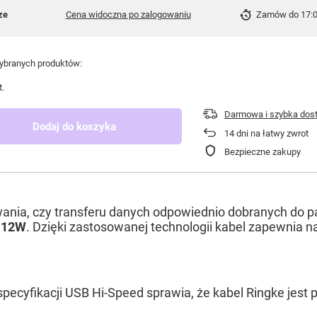
ze
Cena widoczna po zalogowaniu
Zamów do
17:
branych produktów:
t.
Darmowa i szybka dos
Dodaj do koszyka
14
dni na łatwy zwrot
Bezpieczne zakupy
wania, czy transferu danych odpowiednio dobranych do p
y
12W
. Dzięki zastosowanej technologii kabel zapewnia 
pecyfikacji USB Hi-Speed sprawia, że kabel
Ringke
jest 