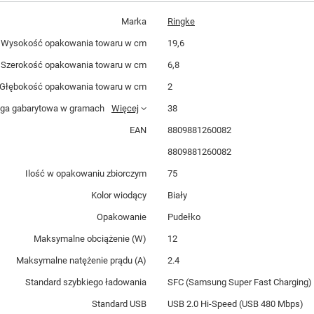
Marka
Ringke
Wysokość opakowania towaru w cm
19,6
Szerokość opakowania towaru w cm
6,8
Głębokość opakowania towaru w cm
2
ga gabarytowa w gramach
Więcej
38
EAN
8809881260082
8809881260082
Ilość w opakowaniu zbiorczym
75
Kolor wiodący
Biały
Opakowanie
Pudełko
Maksymalne obciążenie (W)
12
Maksymalne natężenie prądu (A)
2.4
Standard szybkiego ładowania
SFC (Samsung Super Fast Charging)
Standard USB
USB 2.0 Hi-Speed (USB 480 Mbps)