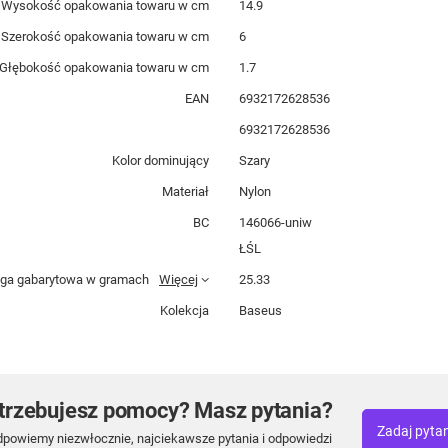
Wysokość opakowania towaru w cm
14.9
Szerokość opakowania towaru w cm
6
Głębokość opakowania towaru w cm
1.7
EAN
6932172628536
6932172628536
Kolor dominujący
Szary
Materiał
Nylon
BC
146066-uniw
ŁŚL
ga gabarytowa w gramach
Więcej
25.33
Kolekcja
Baseus
trzebujesz pomocy? Masz pytania?
Zadaj pyta
dpowiemy niezwłocznie, najciekawsze pytania i odpowiedzi