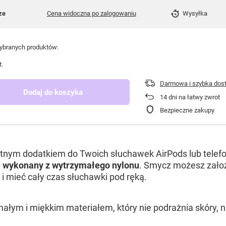
ze
Cena widoczna po zalogowaniu
Wysyłka
branych produktów:
t.
Darmowa i szybka dos
Dodaj do koszyka
14
dni na łatwy zwrot
Bezpieczne zakupy
tnym dodatkiem do Twoich słuchawek AirPods lub telef
ł
wykonany z wytrzymałego nylonu
. Smycz możesz zało
 i mieć cały czas słuchawki pod ręką.
łym i miękkim materiałem, który nie podrażnia skóry, ni