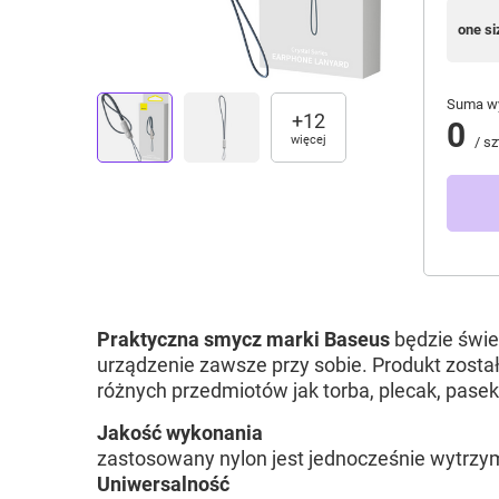
one si
Suma wy
+
12
0
więcej
/
sz
Praktyczna smycz marki Baseus
będzie świe
urządzenie zawsze przy sobie. Produkt zosta
różnych przedmiotów jak torba, plecak, pasek
Jakość wykonania
zastosowany nylon jest jednocześnie wytrzyma
Uniwersalność