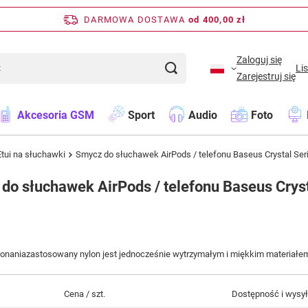
DARMOWA DOSTAWA
od 400,00 zł
Zaloguj się
Li
Zarejestruj się
Akcesoria GSM
Sport
Audio
Foto
Etui na słuchawki
Smycz do słuchawek AirPods / telefonu Baseus Crystal Seri
do słuchawek AirPods / telefonu Baseus Cryst
naniazastosowany nylon jest jednocześnie wytrzymałym i miękkim materiałem, k
Cena / szt.
Dostępność i wysy