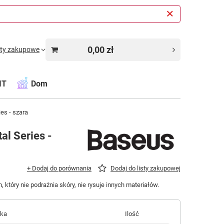
0,00 zł
sty zakupowe
IT
Dom
es - szara
al Series -
+ Dodaj do porównania
Dodaj do listy zakupowej
tóry nie podrażnia skóry, nie rysuje innych materiałów.
łka
Ilość