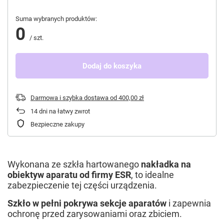
Suma wybranych produktów:
0
/
szt.
Dodaj do koszyka
Darmowa i szybka dostawa
od
400,00 zł
14
dni na łatwy zwrot
Bezpieczne zakupy
Wykonana ze szkła hartowanego
nakładka na
obiektyw aparatu od firmy ESR
, to idealne
zabezpieczenie tej części urządzenia.
Szkło w pełni pokrywa sekcje aparatów
i zapewnia
ochronę przed zarysowaniami oraz zbiciem.