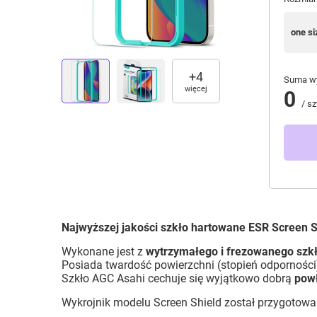
one si
+
4
Suma wy
więcej
0
/
sz
Najwyższej jakości szkło hartowane ESR Screen S
Wykonane jest z
wytrzymałego i frezowanego szk
Posiada twardość powierzchni (stopień odpornośc
Szkło AGC Asahi cechuje się wyjątkowo dobrą
pow
Wykrojnik modelu Screen Shield został przygotowa