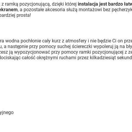
z ramką pozycjonującą, dzięki której
instalacja jest bardzo łat
 ekranem
, a pozostałe akcesoria służą montażowi bez pęcherzyk
ardziej prosta!
ra wodna pochłonie cały kurz z atmosfery i nie będzie Ci on prze
, a następnie przy pomocy suchej ściereczki wypoleruj ją na bły
możesz ją wypozycjonować przy pomocy ramki pozycjonującej z z
ociskając całość okrężnymi ruchami przez kilkadziesiąt sekund.
cyjnego