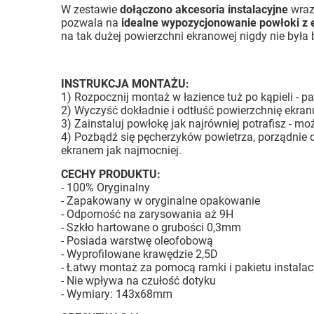
W zestawie
dołączono akcesoria instalacyjne
wraz 
pozwala na
idealne wypozycjonowanie powłoki z
na tak dużej powierzchni ekranowej nigdy nie była b
INSTRUKCJA MONTAŻU:
1) Rozpocznij montaż w łazience tuż po kąpieli - pa
2) Wyczyść dokładnie i odtłuść powierzchnię ekranu
3) Zainstaluj powłokę jak najrówniej potrafisz - 
4) Pozbądź się pęcherzyków powietrza, porządnie d
ekranem jak najmocniej.
CECHY PRODUKTU:
- 100% Oryginalny
- Zapakowany w oryginalne opakowanie
- Odporność na zarysowania aż 9H
- Szkło hartowane o grubości 0,3mm
- Posiada warstwę oleofobową
- Wyprofilowane krawędzie 2,5D
- Łatwy montaż za pomocą ramki i pakietu instala
- Nie wpływa na czułość dotyku
- Wymiary: 143x68mm