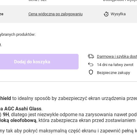
ze
Cena widoczna po zalogowaniu
Wysyłka
branych produktów:
t.
Darmowa i szybka dos
Dodaj do koszyka
14
dni na łatwy zwrot
Bezpieczne zakupy
hield
to idealny sposób by zabezpieczyć ekran urządzenia prze
ła AGC Asahi Glass
.
i)
9H
, dlatego jest niezwykle odporne na zarysowania nawet pod
łoką oleofobową
, która zabezpiecza ekran przed zostawianiem
ny tak aby pokryć maksymalną część ekranu i zapewnić pełną k