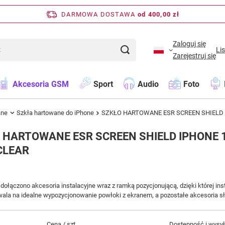
DARMOWA DOSTAWA
od 400,00 zł
Zaloguj się
Li
Zarejestruj się
Akcesoria GSM
Sport
Audio
Foto
ane
Szkła hartowane do iPhone
SZKŁO HARTOWANE ESR SCREEN SHIELD I
 HARTOWANE ESR SCREEN SHIELD IPHONE 1
CLEAR
dołączono akcesoria instalacyjne wraz z ramką pozycjonującą, dzięki której ins
la na idealne wypozycjonowanie powłoki z ekranem, a pozostałe akcesoria s
Cena / szt.
Dostępność i wysy