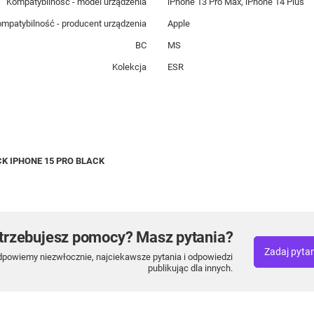
Kompatybilność - model urządzenia
iPhone 13 Pro Max, iPhone 14 Plus
mpatybilność - producent urządzenia
Apple
BC
MS
Kolekcja
ESR
K IPHONE 15 PRO BLACK
trzebujesz pomocy? Masz pytania?
Zadaj pyta
dpowiemy niezwłocznie, najciekawsze pytania i odpowiedzi
publikując dla innych.