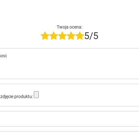
Twoja ocena:
5/5
inii
zdjęcie produktu: