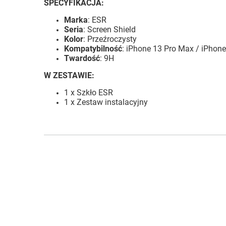
SPECYFIKACJA:
Marka
: ESR
Seria
: Screen Shield
Kolor
: Przeźroczysty
Kompatybilność
:
iPhone 13 Pro Max / iPhone
Twardość
: 9H
W ZESTAWIE:
1 x Szkło ESR
1 x Zestaw instalacyjny