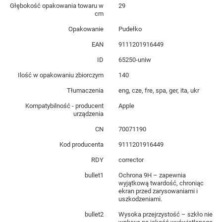
Głębokość opakowania towaru w
29
cm
Opakowanie
Pudełko
EAN
9111201916449
ID
65250-uniw
Ilość w opakowaniu zbiorczym
140
Tłumaczenia
eng, cze, fre, spa, ger, ita, ukr
Kompatybilność - producent
Apple
urządzenia
CN
70071190
Kod producenta
9111201916449
RDY
corrector
bullet1
Ochrona 9H – zapewnia
wyjątkową twardość, chroniąc
ekran przed zarysowaniami i
uszkodzeniami.
bullet2
Wysoka przejrzystość – szkło nie