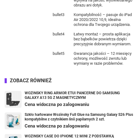
wpływa na jakość wyświetlanego
obrazu ani dotyk.
bullet3
Kompatybilność – pasuje do iPad
Air 2020/2022 10,9, idealna
ochrona dla Twojego urządzenia.
bullet4
Łatwy montaż – prosta aplikacja
bez bąbelków powietrza dzięki
precyzyjnie dobranym wymiarom.
bullet5
Gwarancja jakości – 12 miesięcy
ochrony, możliwość zwrotu lub
wymiany w razie problemów.
ZOBACZ RÓWNIEŻ
WOZINSKY RING ARMOR ETUI PANCERNE DO SAMSUNG
GALAXY A13 5G Z MAGNETYCZNYM
Cena widoczna po zalogowaniu
Szkło hartowane Wozinsky Full Glue na Samsung Galaxy S26 Plus
kompatybilne z czytnikiem linii papilarnych 2 szt.
Cena widoczna po zalogowaniu
WOZINSKY CASE DO IPHONE 12 MINI Z PODSTAWKĄ