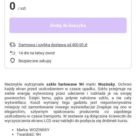
0
/
szt.
Dodaj do koszyka
Darmowa i szybka dostawa
od
400,00 zł
14
dni na łatwy zwrot
Bezpieczne zakupy
Niezwykle wytrzymałe
szkło hartowane 9H
marki
Wozinsky
. Ochroni
każdy ekran przed uszkodzeniem w czasie upadku. Szkło przejmuje na
siebie energię wytworzoną przez uderzenie i rozkłada je na swojej
powierzchni. Dzięki temu, pęka jedynie nałożone szkło, a nie cały
wyświetlacz. Koszt wymiany tego gadżetu jest nieporównywalnie
mniejszy niż zamontowanie nowego wyświetlacza! Znajduje się ono w
eleganckim, sztywnym opakowaniu producenta co zapobiega
uszkodzeniu w czasie transportu. W zestawie są dołączone ściereczki do
wyczyszczenia ekranu LCD oraz naklejki do pozbycia się drobinek kurzu.
Marka: WOZINSKY
Twardość: 9H