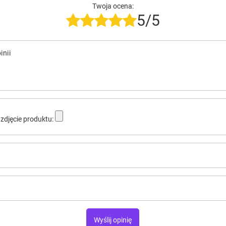
Twoja ocena:
5/5
inii
zdjęcie produktu:
Wyślij opinię