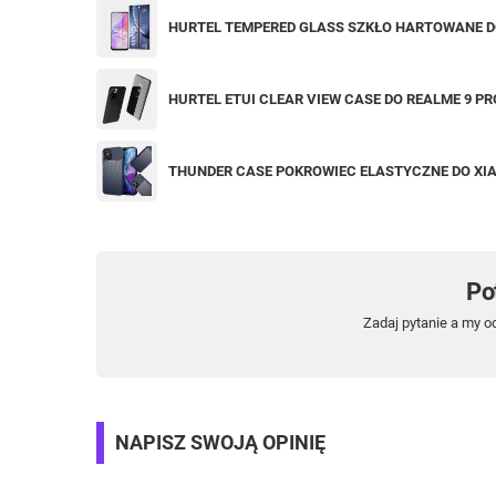
HURTEL TEMPERED GLASS SZKŁO HARTOWANE DO
HURTEL ETUI CLEAR VIEW CASE DO REALME 9 PR
THUNDER CASE POKROWIEC ELASTYCZNE DO XI
Po
Zadaj pytanie a my o
NAPISZ SWOJĄ OPINIĘ