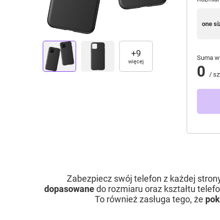
one si
+
9
Suma wy
więcej
0
/
sz
Zabezpiecz swój telefon z każdej stron
dopasowane
do rozmiaru oraz kształtu tele
To również zasługa tego, że
pok