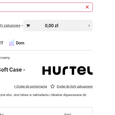
0,00 zł
sty zakupowe
IT
Dom
 czarny
oft Case -
+ Dodaj do porównania
Dodaj do listy zakupowej
czne etui. Jest łatwe w nakładaniu i idealnie dopasowane do
łka
Ilość