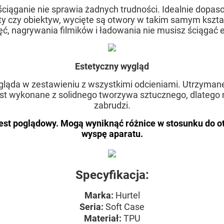
i ściąganie nie sprawia żadnych trudności. Idealnie dopas
rty czy obiektyw, wycięte są otwory w takim samym kształ
ęć, nagrywania filmików i ładowania nie musisz ściągać e
Estetyczny wygląd
ygląda w zestawieniu z wszystkimi odcieniami. Utrzymane
t wykonane z solidnego tworzywa sztucznego, dlatego ni
zabrudzi.
est poglądowy. Mogą wyniknąć różnice w stosunku do o
wyspę aparatu.
Specyfikacja:
Marka:
Hurtel
Seria
:
Soft Case
Materiał
:
TPU