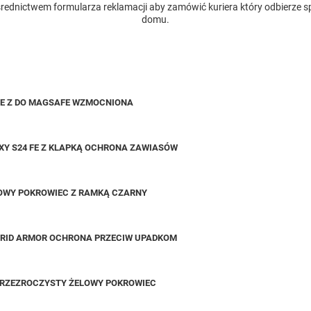
rednictwem formularza reklamacji aby zamówić kuriera który odbierze s
domu.
OWE Z DO MAGSAFE WZMOCNIONA
XY S24 FE Z KLAPKĄ OCHRONA ZAWIASÓW
ELOWY POKROWIEC Z RAMKĄ CZARNY
YBRID ARMOR OCHRONA PRZECIW UPADKOM
 PRZEZROCZYSTY ŻELOWY POKROWIEC