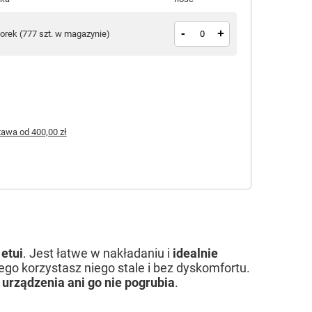
-
+
torek
(
777 szt. w magazynie
)
tawa
od
400,00 zł
etui
. Jest łatwe w nakładaniu i
idealnie
tego korzystasz niego stale i bez dyskomfortu.
urządzenia ani go nie pogrubia
.