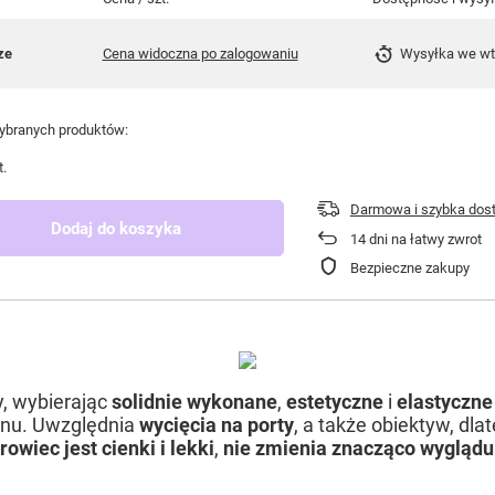
ze
Cena widoczna po zalogowaniu
Wysyłka
we w
branych produktów:
t.
Darmowa i szybka dos
Dodaj do koszyka
14
dni na łatwy zwrot
Bezpieczne zakupy
y, wybierając
solidnie wykonane
,
estetyczne
i
elastyczne 
fonu. Uwzględnia
wycięcia na porty
, a także obiektyw, dla
rowiec jest cienki
i lekki
,
nie zmienia znacząco wyglądu 