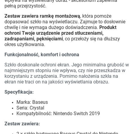
wpływa na wyświetlany obraz - akcesorium zapewnia
pełną przejrzystość.
Zestaw zawiera ramkę montażową
, która pomoże
dopasować szkło na wyświetlaczu. Zajmuje to dosłownie
chwilę i nie wymaga dużego doświadczenia.
Produkt
ochroni Twoje urządzenie przed stłuczeniami,
zadrapaniami, pęknięciami
, co przełoży się na dłuższy
okres użytkowania.
Funkcjonalność, komfort i ochrona
Szkło doskonale ochroni ekran. Jego minimalna grubość w
najmniejszym stopniu nie wpływa, czy nie przeszkadza w
korzystaniu z urządzenia. Pomimo nałożenia szkła na
ekran nie traci on na jakości wyświetlania obrazu.
Specyfikacja:
Marka: Baseus
Seria: Crystal
Kompatybilność: Nintendo Switch 2019
Zestaw zawiera:
2 x szkło hartowane Baseus Crystal do Nintendo