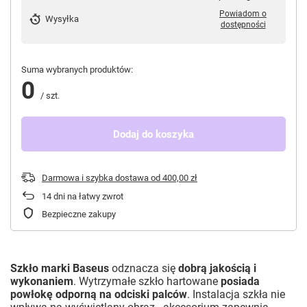
Powiadom o
Wysyłka
dostępności
Suma wybranych produktów:
0
/
szt.
Dodaj do koszyka
Darmowa i szybka dostawa
od
400,00 zł
14
dni na łatwy zwrot
Bezpieczne zakupy
Szkło marki Baseus
odznacza się
dobrą jakością i
wykonaniem
. Wytrzymałe szkło hartowane
posiada
powłokę odporną na odciski palców
. Instalacja szkła nie