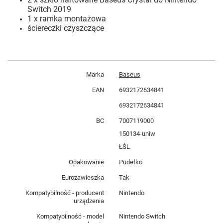
Switch 2019
1 x ramka montażowa
ściereczki czyszczące
Marka
Baseus
EAN
6932172634841
6932172634841
BC
7007119000
150134-uniw
ŁŚL
Opakowanie
Pudełko
Eurozawieszka
Tak
Kompatybilność - producent
Nintendo
urządzenia
Kompatybilność - model
Nintendo Switch