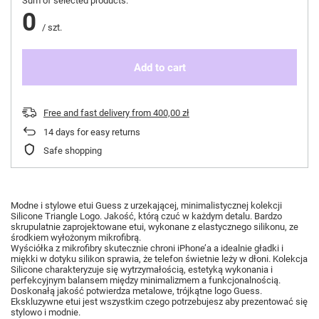
Sum of selected products:
0
/
szt.
Add to cart
Free and fast delivery
from
400,00 zł
14
days for easy returns
Safe shopping
Modne i stylowe etui Guess z urzekającej, minimalistycznej kolekcji
Silicone Triangle Logo. Jakość, którą czuć w każdym detalu. Bardzo
skrupulatnie zaprojektowane etui, wykonane z elastycznego silikonu, ze
środkiem wyłożonym mikrofibrą.
Wyściółka z mikrofibry skutecznie chroni iPhone’a a idealnie gładki i
miękki w dotyku silikon sprawia, że telefon świetnie leży w dłoni. Kolekcja
Silicone charakteryzuje się wytrzymałością, estetyką wykonania i
perfekcyjnym balansem między minimalizmem a funkcjonalnością.
Doskonałą jakość potwierdza metalowe, trójkątne logo Guess.
Ekskluzywne etui jest wszystkim czego potrzebujesz aby prezentować się
stylowo i modnie.