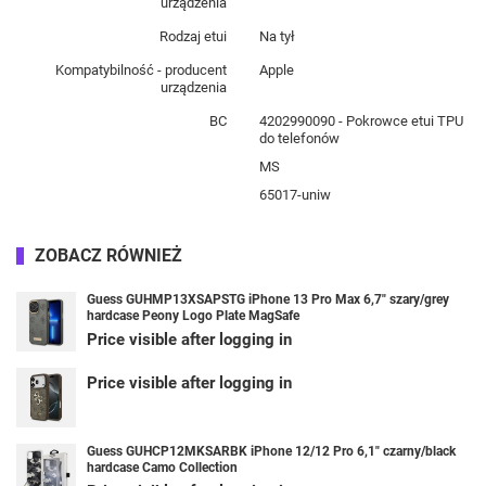
urządzenia
Rodzaj etui
Na tył
Kompatybilność - producent
Apple
urządzenia
BC
4202990090 - Pokrowce etui TPU
do telefonów
MS
65017-uniw
ZOBACZ RÓWNIEŻ
Guess GUHMP13XSAPSTG iPhone 13 Pro Max 6,7" szary/grey
hardcase Peony Logo Plate MagSafe
Price visible after logging in
Price visible after logging in
Guess GUHCP12MKSARBK iPhone 12/12 Pro 6,1" czarny/black
hardcase Camo Collection