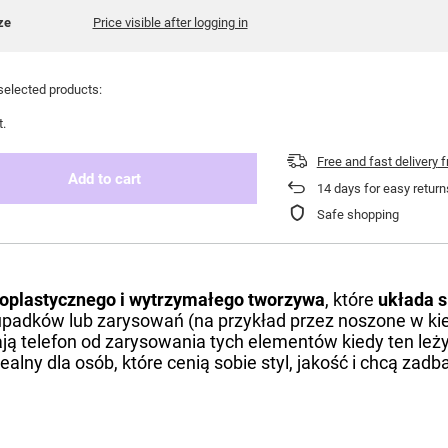
ze
Price visible after logging in
selected products:
t.
Free and fast delivery
f
Add to cart
14
days for easy return
Safe shopping
oplastycznego i wytrzymałego tworzywa
, które
układa s
padków lub zarysowań (na przykład przez noszone w kie
ją telefon od zarysowania tych elementów kiedy ten leży
dealny dla osób, które cenią sobie styl, jakość i chcą zad