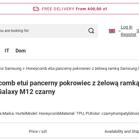
FREE DELIVERY
from 400,00 zł
Log in
S
Register
IT
Dom
for Samsung
Honeycomb etui pancerny pokrowiec z żelową ramką Samsung G
omb etui pancerny pokrowiec z żelową ramk
Galaxy M12 czarny
a:Marka: HurtelModel: HoneycombMateriał: TPU, PUKolor: czarnyKompatybilno
Price / szt.
Availability and Shi