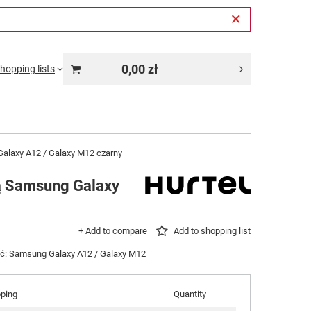
0,00 zł
hopping lists
alaxy A12 / Galaxy M12 czarny
ą Samsung Galaxy
+ Add to compare
Add to shopping list
ść: Samsung Galaxy A12 / Galaxy M12
pping
Quantity