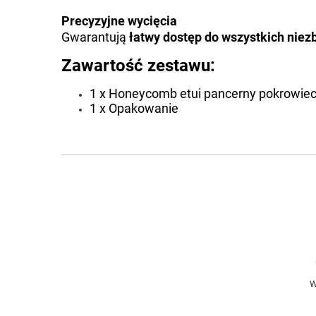
Precyzyjne wycięcia
Gwarantują
łatwy dostęp do wszystkich nie
Zawartość zestawu:
1 x Honeycomb etui pancerny pokrowiec
1 x Opakowanie
W