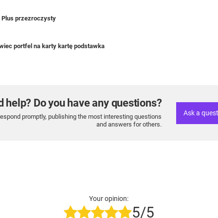
4 Plus przezroczysty
iec portfel na karty kartę podstawka
d help? Do you have any questions?
Ask a ques
respond promptly, publishing the most interesting questions
and answers for others.
Your opinion:
5/5