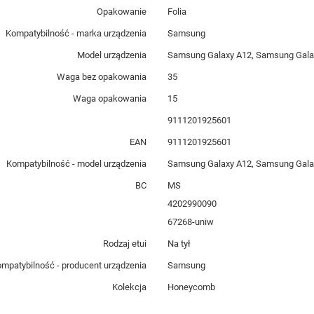
Opakowanie
Folia
Kompatybilność - marka urządzenia
Samsung
Model urządzenia
Samsung Galaxy A12, Samsung Gal
Waga bez opakowania
35
Waga opakowania
15
9111201925601
EAN
9111201925601
Kompatybilność - model urządzenia
Samsung Galaxy A12, Samsung Gal
BC
MS
4202990090
67268-uniw
Rodzaj etui
Na tył
mpatybilność - producent urządzenia
Samsung
Kolekcja
Honeycomb