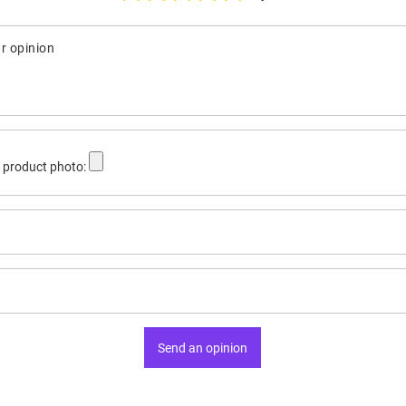
r opinion
 product photo:
Send an opinion