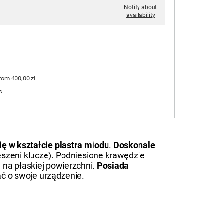
Notify about
availability
rom
400,00 zł
s
ię w kształcie plastra miodu
.
Doskonale
szeni klucze). Podniesione krawędzie
 na płaskiej powierzchni.
Posiada
bać o swoje urządzenie.