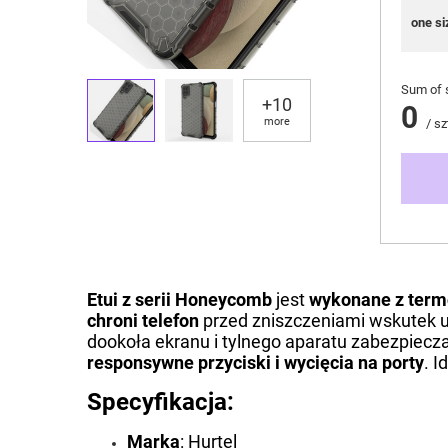
one si
Sum of 
+
10
0
more
/
sz
Etui z serii Honeycomb
jest
wykonane z term
chroni telefon
przed zniszczeniami wskutek u
dookoła ekranu i tylnego aparatu zabezpiecza
responsywne przyciski i wycięcia na porty
. I
Specyfikacja:
Marka
:
Hurtel