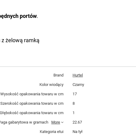
zbędnych portów
.
 z żelową ramką
Brand
Hurtel
Kolor wiodący
Czarny
Wysokość opakowania towaru w cm
17
Szerokość opakowania towaru w cm
8
Głębokość opakowania towaru w cm
1
aga gabarytowa w gramach
More
22.67
Kategoria etui
Na tył