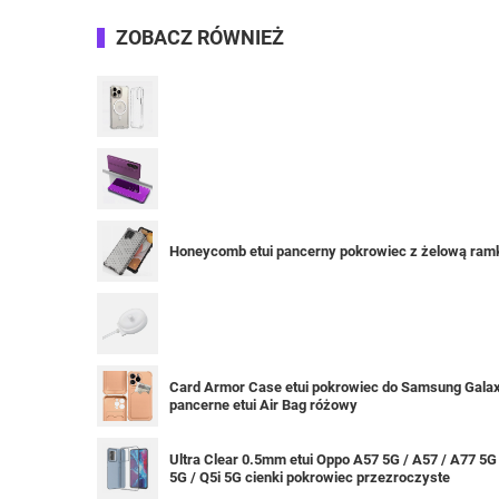
ZOBACZ RÓWNIEŻ
Honeycomb etui pancerny pokrowiec z żelową ram
Card Armor Case etui pokrowiec do Samsung Galaxy
pancerne etui Air Bag różowy
Ultra Clear 0.5mm etui Oppo A57 5G / A57 / A77 5G
5G / Q5i 5G cienki pokrowiec przezroczyste