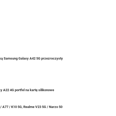
ką Samsung Galaxy A42 5G przezroczysty
 A22 4G portfel na kartę silikonowe
 / A77 / K10 5G, Realme V23 5G / Narzo 50