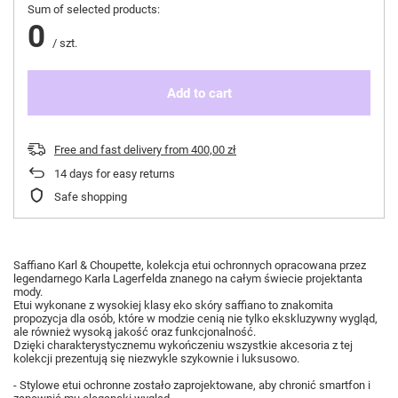
Sum of selected products:
0
/
szt.
Add to cart
Free and fast delivery
from
400,00 zł
14
days for easy returns
Safe shopping
Saffiano Karl & Choupette, kolekcja etui ochronnych opracowana przez
legendarnego Karla Lagerfelda znanego na całym świecie projektanta
mody.
Etui wykonane z wysokiej klasy eko skóry saffiano to znakomita
propozycja dla osób, które w modzie cenią nie tylko ekskluzywny wygląd,
ale również wysoką jakość oraz funkcjonalność.
Dzięki charakterystycznemu wykończeniu wszystkie akcesoria z tej
kolekcji prezentują się niezwykle szykownie i luksusowo.
- Stylowe etui ochronne zostało zaprojektowane, aby chronić smartfon i