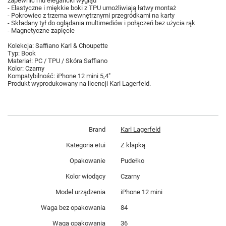
zapewnić mu elegancki wygląd
- Elastyczne i miękkie boki z TPU umożliwiają łatwy montaż
- Pokrowiec z trzema wewnętrznymi przegródkami na karty
- Składany tył do oglądania multimediów i połączeń bez użycia rąk
- Magnetyczne zapięcie
Kolekcja: Saffiano Karl & Choupette
Typ: Book
Materiał: PC / TPU / Skóra Saffiano
Kolor: Czarny
Kompatybilność: iPhone 12 mini 5,4"
Produkt wyprodukowany na licencji Karl Lagerfeld.
Brand
Karl Lagerfeld
Kategoria etui
Z klapką
Opakowanie
Pudełko
Kolor wiodący
Czarny
Model urządzenia
iPhone 12 mini
Waga bez opakowania
84
Waga opakowania
36