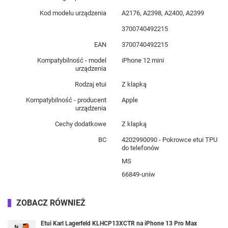
Kod modelu urządzenia
A2176, A2398, A2400, A2399
3700740492215
EAN
3700740492215
Kompatybilność - model
iPhone 12 mini
urządzenia
Rodzaj etui
Z klapką
Kompatybilność - producent
Apple
urządzenia
Cechy dodatkowe
Z klapką
BC
4202990090 - Pokrowce etui TPU
do telefonów
MS
66849-uniw
ZOBACZ RÓWNIEŻ
Etui Karl Lagerfeld KLHCP13XCTR na iPhone 13 Pro Max