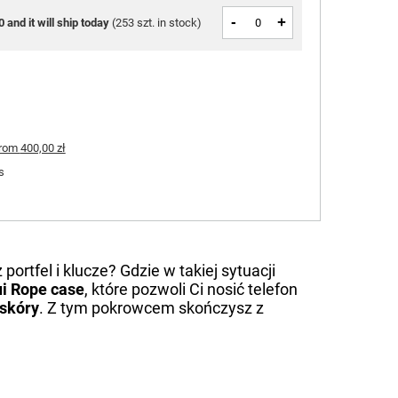
-
+
0 and it will ship today
(
253 szt. in stock
)
rom
400,00 zł
s
portfel i klucze? Gdzie w takiej sytuacji
i Rope case
, które pozwoli Ci nosić telefon
 skóry
. Z tym pokrowcem skończysz z