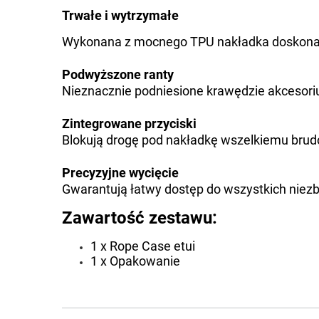
Trwałe i wytrzymałe
Wykonana z mocnego TPU nakładka doskonale
Podwyższone ranty
Nieznacznie podniesione krawędzie akcesori
Zintegrowane przyciski
Blokują drogę pod nakładkę wszelkiemu brud
Precyzyjne wycięcie
Gwarantują łatwy dostęp do wszystkich niez
Zawartość zestawu:
1 x Rope Case etui
1 x Opakowanie