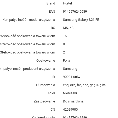
Brand
Hurtel
EAN
9145576246689
Kompatybilność - model urządzenia
Samsung Galaxy S21 FE
BC
MS, ŁB
Wysokość opakowania towaru w cm
16
Szerokość opakowania towaru w cm
8
Głębokość opakowania towaru w cm
2
Opakowanie
Folia
mpatybilność - producent urządzenia
Samsung
ID
90021-uniw
Tłumaczenia
eng, cze, fre, spa, ger, ukr, ita
Kolor
Niebieski
Zastosowanie
Do smartfona
CN
42029900
Kod producenta
9145576246689