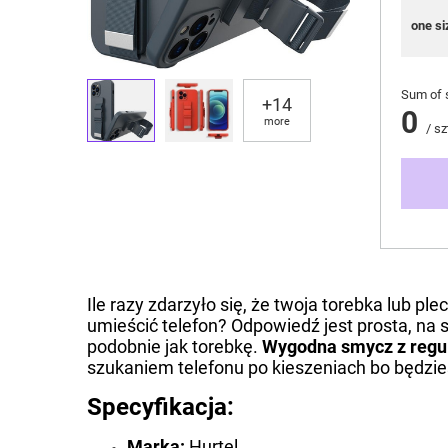
one si
Sum of 
+
14
0
more
/
sz
Ile razy zdarzyło się, że twoja torebka lub pl
umieścić telefon? Odpowiedź jest prosta, na 
podobnie jak torebkę.
Wygodna smycz z regul
szukaniem telefonu po kieszeniach bo będzie
Specyfikacja:
Marka:
Hurtel