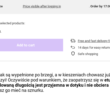
ze
Price visible after logging in
Order by
17:0
selected products:
t.
Free and fast delivery
f
Add to cart
14
days for easy return
Safe shopping
ecak są wypełnione po brzegi, a w kieszeniach chowasz już 
szyi! Oczywiście pod warunkiem, że zaopatrzysz się w
etu
owaną długością jest przyjemna w dotyku i nie obciera
sz go mieć na sznurku.