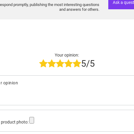
Ask a ques
respond promptly, publishing the most interesting questions
and answers for others.
Your opinion:
5/5
r opinion
 product photo: