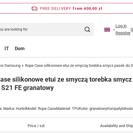
FREE DELIVERY
from 400,00 zł
Log in
S
Register
IT
Dom
for Samsung
Rope Case silikonowe etui ze smyczą torebka smycz pasek do 
ase silikonowe etui ze smyczą torebka smyc
 S21 FE granatowy
a: Marka: HurtelModel: Rope CaseMateriał: TPUKolor: granatowyKompatybilnoś
Price / szt.
Availability and Shi