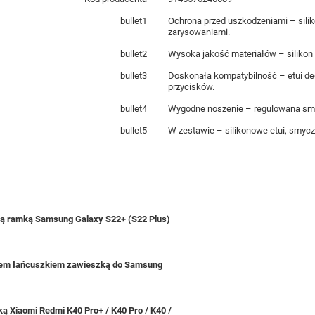
bullet1
Ochrona przed uszkodzeniami – sili
zarysowaniami.
bullet2
Wysoka jakość materiałów – silikon 
bullet3
Doskonała kompatybilność – etui de
przycisków.
bullet4
Wygodne noszenie – regulowana smyc
bullet5
W zestawie – silikonowe etui, smycz
zną ramką Samsung Galaxy S22+ (S22 Plus)
chem łańcuszkiem zawieszką do Samsung
 Xiaomi Redmi K40 Pro+ / K40 Pro / K40 /