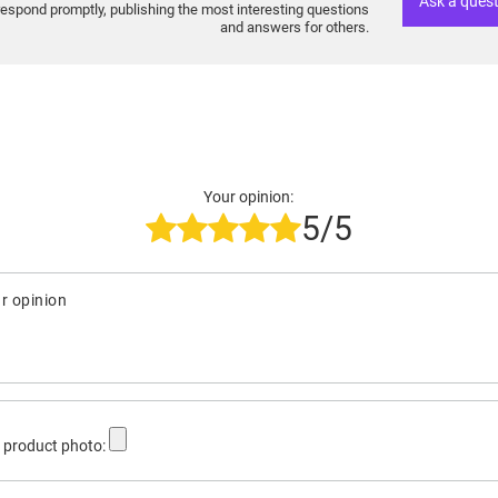
Ask a ques
respond promptly, publishing the most interesting questions
and answers for others.
Your opinion:
5/5
r opinion
 product photo: