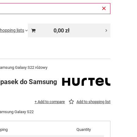
0,00 zł
hopping lists
 Samsung Galaxy S22 różowy
z pasek do Samsung
+ Add to compare
Add to shopping list
 Samsung Galaxy S22
pping
Quantity