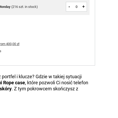
-
+
Monday
(
216 szt. in stock
)
rom
400,00 zł
s
portfel i klucze? Gdzie w takiej sytuacji
i Rope case
, które pozwoli Ci nosić telefon
 skóry
. Z tym pokrowcem skończysz z