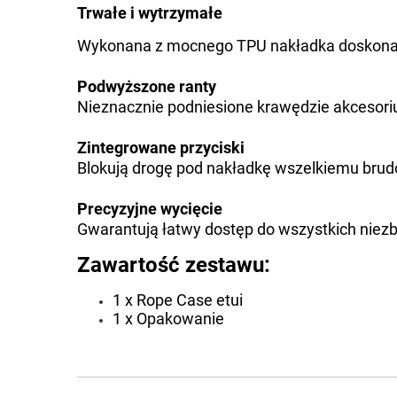
Trwałe i wytrzymałe
Wykonana z mocnego TPU nakładka doskonale
Podwyższone ranty
Nieznacznie podniesione krawędzie akcesori
Zintegrowane przyciski
Blokują drogę pod nakładkę wszelkiemu brud
Precyzyjne wycięcie
Gwarantują łatwy dostęp do wszystkich niez
Zawartość zestawu:
1 x Rope Case etui
1 x Opakowanie