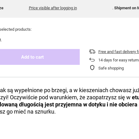
ze
Price visible after logging in
Shipment
on 
selected products:
t.
Free and fast delivery
f
Add to cart
14
days for easy return
Safe shopping
ecak są wypełnione po brzegi, a w kieszeniach chowasz już 
szyi! Oczywiście pod warunkiem, że zaopatrzysz się w
etu
owaną długością jest przyjemna w dotyku i nie obciera
sz go mieć na sznurku.