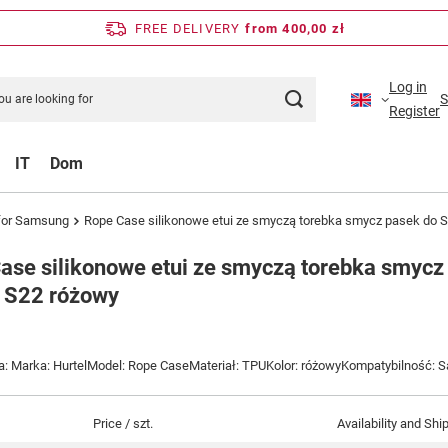
FREE DELIVERY
from 400,00 zł
Log in
S
Register
IT
Dom
for Samsung
Rope Case silikonowe etui ze smyczą torebka smycz pasek do
ase silikonowe etui ze smyczą torebka smyc
 S22 różowy
a: Marka: HurtelModel: Rope CaseMateriał: TPUKolor: różowyKompatybilność:
Price / szt.
Availability and Shi