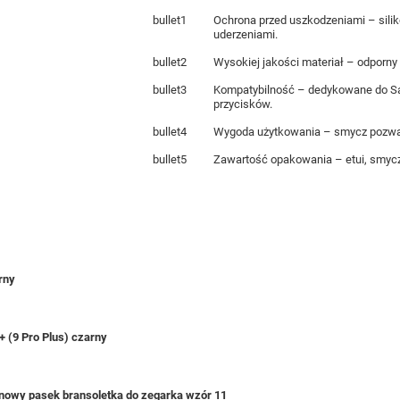
bullet1
Ochrona przed uszkodzeniami – sili
uderzeniami.
bullet2
Wysokiej jakości materiał – odporny 
bullet3
Kompatybilność – dedykowane do Sa
przycisków.
bullet4
Wygoda użytkowania – smycz pozwala
bullet5
Zawartość opakowania – etui, smycz,
rny
+ (9 Pro Plus) czarny
onowy pasek bransoletka do zegarka wzór 11