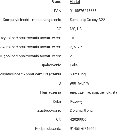
Brand
Hurtel
EAN
9145576246665
Kompatybilność - model urządzenia
Samsung Galaxy S22
BC
MS, ŁB
Wysokość opakowania towaru w cm
15
Szerokość opakowania towaru w cm
7, 5, 7,5
Głębokość opakowania towaru w cm
2
Opakowanie
Folia
mpatybilność - producent urządzenia
Samsung
ID
90019-uniw
Tłumaczenia
eng, cze, fre, spa, ger, ukr, ita
Kolor
Różowy
Zastosowanie
Do smartfona
CN
42029900
Kod producenta
9145576246665