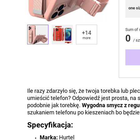
one si
Sum of 
+
14
0
more
/
sz
Ile razy zdarzyło się, że twoja torebka lub pl
umieścić telefon? Odpowiedź jest prosta, na 
podobnie jak torebkę.
Wygodna smycz z regul
szukaniem telefonu po kieszeniach bo będzie
Specyfikacja:
Marka:
Hurtel