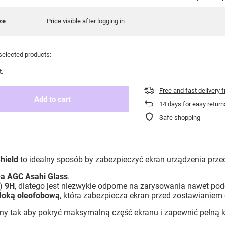
ze
Price visible after logging in
selected products:
t.
Free and fast delivery
f
Add to cart
14
days for easy return
Safe shopping
hield
to idealny sposób by zabezpieczyć ekran urządzenia prze
ła AGC Asahi Glass
.
i)
9H
, dlatego jest niezwykle odporne na zarysowania nawet pod
łoką oleofobową
, która zabezpiecza ekran przed zostawianiem
ny tak aby pokryć maksymalną część ekranu i zapewnić pełną k