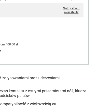
Notify about
availability
rom
400,00 zł
s
d zarysowaniami oraz uderzeniami.
czas kontaktu z ostrymi przedmiotami nóż, klucze.
 odcisków palców.
ompatybilność z większością etui.