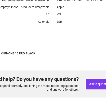
mpatybilność - producent urządzenia
Apple
BC
MS
Kolekcja
ESR
K IPHONE 15 PRO BLACK
d help? Do you have any questions?
Ask a ques
respond promptly, publishing the most interesting questions
and answers for others.