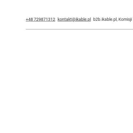
+48 729871312
kontakt@ikable.pl
b2b.ikable.pl
,
Komisji