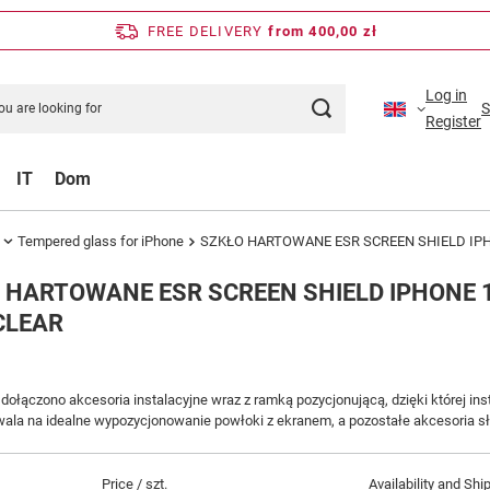
FREE DELIVERY
from 400,00 zł
Log in
S
Register
IT
Dom
Tempered glass for iPhone
SZKŁO HARTOWANE ESR SCREEN SHIELD IPHO
 HARTOWANE ESR SCREEN SHIELD IPHONE 1
CLEAR
dołączono akcesoria instalacyjne wraz z ramką pozycjonującą, dzięki której ins
la na idealne wypozycjonowanie powłoki z ekranem, a pozostałe akcesoria s
Price / szt.
Availability and Shi