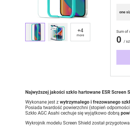
one si
+
4
Sum of 
more
0
/
sz
Najwyższej jakości szkło hartowane ESR Screen S
Wykonane jest z
wytrzymałego i frezowanego szk
Posiada twardość powierzchni (stopień odpornośc
Szkło AGC Asahi cechuje się wyjątkowo dobrą
pow
Wykrojnik modelu Screen Shield został przygotowa