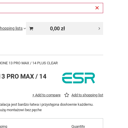
0,00 zł
hopping lists
NE 13 PRO MAX / 14 PLUS CLEAR
3 PRO MAX / 14
+ Add to compare
Add to shopping list
talacja jest bardzo łatwa i przystępna dosłownie każdemu.
łużą montażowi bez pęche
pping
Quantity