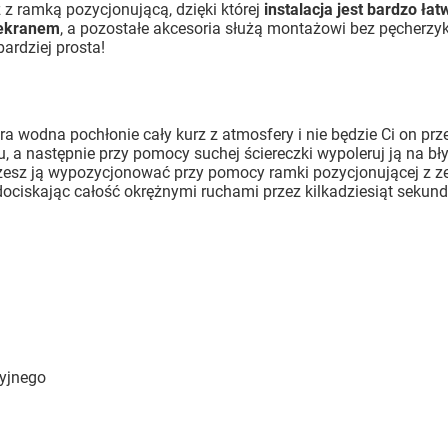
z ramką pozycjonującą, dzięki której
instalacja jest bardzo łat
 ekranem
, a pozostałe akcesoria służą montażowi bez pęcherzyk
ardziej prosta!
ra wodna pochłonie cały kurz z atmosfery i nie będzie Ci on prze
, a następnie przy pomocy suchej ściereczki wypoleruj ją na bły
możesz ją wypozycjonować przy pomocy ramki pozycjonującej z z
ociskając całość okrężnymi ruchami przez kilkadziesiąt sekund.
cyjnego