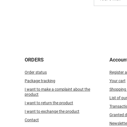
ORDERS
Accoun
Order status
Register a
Package tracking
Your cart
I want to make a complaint about the
Shopping l
product
List of p
I want to return the product
Transacti
I want to exchange the product
Granted d
Contact
Newslette