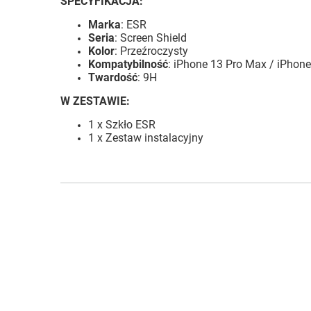
SPECYFIKACJA:
Marka
: ESR
Seria
: Screen Shield
Kolor
: Przeźroczysty
Kompatybilność
:
iPhone 13 Pro Max / iPhone
Twardość
: 9H
W ZESTAWIE:
1 x Szkło ESR
1 x Zestaw instalacyjny