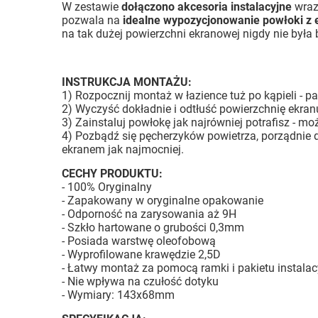
W zestawie
dołączono akcesoria instalacyjne
wraz 
pozwala na
idealne wypozycjonowanie powłoki z
na tak dużej powierzchni ekranowej nigdy nie była b
INSTRUKCJA MONTAŻU:
1) Rozpocznij montaż w łazience tuż po kąpieli - pa
2) Wyczyść dokładnie i odtłuść powierzchnię ekranu
3) Zainstaluj powłokę jak najrówniej potrafisz - 
4) Pozbądź się pęcherzyków powietrza, porządnie d
ekranem jak najmocniej.
CECHY PRODUKTU:
- 100% Oryginalny
- Zapakowany w oryginalne opakowanie
- Odporność na zarysowania aż 9H
- Szkło hartowane o grubości 0,3mm
- Posiada warstwę oleofobową
- Wyprofilowane krawędzie 2,5D
- Łatwy montaż za pomocą ramki i pakietu instala
- Nie wpływa na czułość dotyku
- Wymiary: 143x68mm