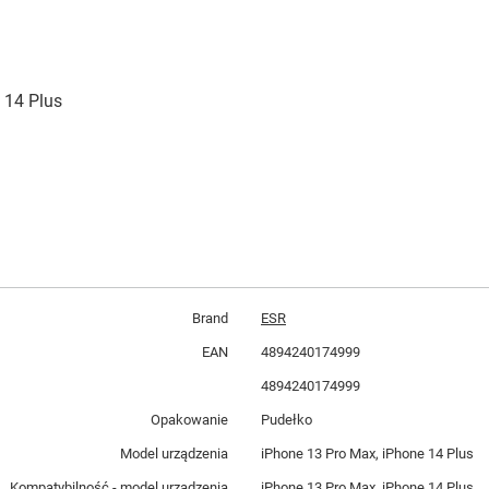
 14 Plus
Brand
ESR
EAN
4894240174999
4894240174999
Opakowanie
Pudełko
Model urządzenia
iPhone 13 Pro Max, iPhone 14 Plus
Kompatybilność - model urządzenia
iPhone 13 Pro Max, iPhone 14 Plus