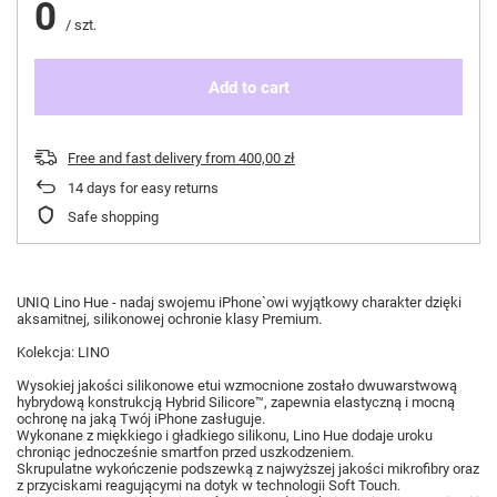
0
/
szt.
Add to cart
Free and fast delivery
from
400,00 zł
14
days for easy returns
Safe shopping
UNIQ Lino Hue - nadaj swojemu iPhone`owi wyjątkowy charakter dzięki
aksamitnej, silikonowej ochronie klasy Premium.
Kolekcja: LINO
Wysokiej jakości silikonowe etui wzmocnione zostało dwuwarstwową
hybrydową konstrukcją Hybrid Silicore™, zapewnia elastyczną i mocną
ochronę na jaką Twój iPhone zasługuje.
Wykonane z miękkiego i gładkiego silikonu, Lino Hue dodaje uroku
chroniąc jednocześnie smartfon przed uszkodzeniem.
Skrupulatne wykończenie podszewką z najwyższej jakości mikrofibry oraz
z przyciskami reagującymi na dotyk w technologii Soft Touch.