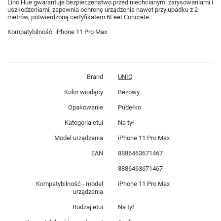
Lino Hue gwarantuje bezpieczeństwo przed niechcianymi zarysowaniami i
uszkodzeniami, zapewnia ochronę urządzenia nawet przy upadku z 2
metrów, potwierdzoną certyfikatem 6Feet Concrete.
Kompatybilność: iPhone 11 Pro Max
Brand
UNIQ
Kolor wiodący
Beżowy
Opakowanie
Pudełko
Kategoria etui
Na tył
Model urządzenia
iPhone 11 Pro Max
EAN
8886463671467
8886463671467
Kompatybilność - model
iPhone 11 Pro Max
urządzenia
Rodzaj etui
Na tył