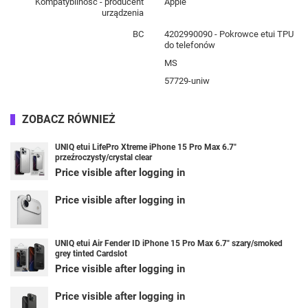
Kompatybilność - producent
Apple
urządzenia
BC
4202990090 - Pokrowce etui TPU
do telefonów
MS
57729-uniw
ZOBACZ RÓWNIEŻ
UNIQ etui LifePro Xtreme iPhone 15 Pro Max 6.7"
przeźroczysty/crystal clear
Price visible after logging in
Price visible after logging in
UNIQ etui Air Fender ID iPhone 15 Pro Max 6.7" szary/smoked
grey tinted Cardslot
Price visible after logging in
Price visible after logging in