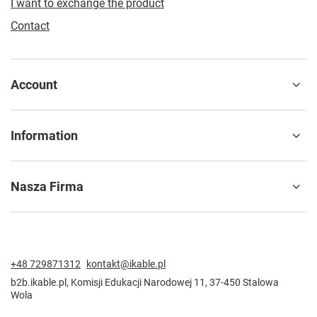
I want to exchange the product
Contact
Account
Information
Nasza Firma
+48 729871312
kontakt@ikable.pl
b2b.ikable.pl
,
Komisji Edukacji Narodowej 11
,
37-450
Stalowa
Wola