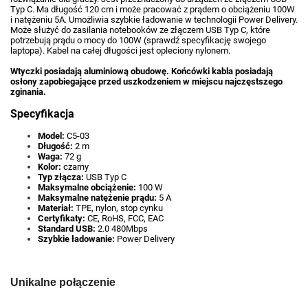
Typ C. Ma długość 120 cm i może pracować z prądem o obciążeniu 100W
i natężeniu 5A. Umożliwia szybkie ładowanie w technologii Power Delivery.
Może służyć do zasilania notebooków ze złączem USB Typ C, które
potrzebują prądu o mocy do 100W (sprawdź specyfikację swojego
laptopa). Kabel na całej długości jest opleciony nylonem.
Wtyczki posiadają aluminiową obudowę. Końcówki kabla posiadają
osłony zapobiegające przed uszkodzeniem w miejscu najczęstszego
zginania.
Specyfikacja
Model:
C5-03
Długość:
2 m
Waga:
72 g
Kolor:
czarny
Typ złącza:
USB Typ C
Maksymalne obciążenie:
100 W
Maksymalne natężenie prądu:
5 A
Materiał:
TPE, nylon, stop cynku
Certyfikaty:
CE, RoHS, FCC, EAC
Standard USB:
2.0 480Mbps
Szybkie ładowanie:
Power Delivery
Unikalne połączenie