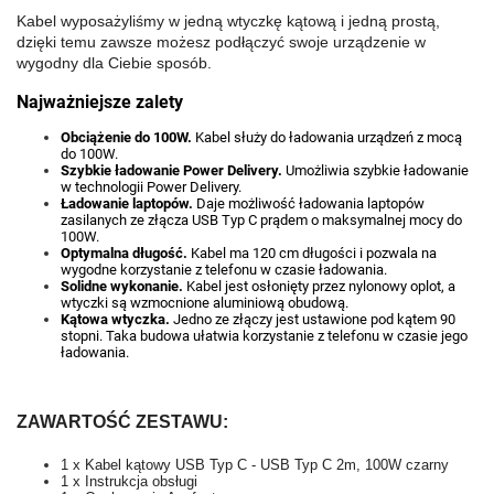
Kabel wyposażyliśmy w jedną wtyczkę kątową i jedną prostą, 
dzięki temu zawsze możesz podłączyć swoje urządzenie w 
wygodny dla Ciebie sposób.
Najważniejsze zalety
Obciążenie do 100W.
Kabel służy do ładowania urządzeń z mocą
do 100W.
Szybkie ładowanie Power Delivery.
Umożliwia szybkie ładowanie
w technologii Power Delivery.
Ładowanie laptopów.
Daje możliwość ładowania laptopów
zasilanych ze złącza USB Typ C prądem o maksymalnej mocy do
100W.
Optymalna długość.
Kabel ma 120 cm długości i pozwala na
wygodne korzystanie z telefonu w czasie ładowania.
Solidne wykonanie.
Kabel jest osłonięty przez nylonowy oplot, a
wtyczki są wzmocnione aluminiową obudową.
Kątowa wtyczka.
Jedno ze złączy jest ustawione pod kątem 90
stopni. Taka budowa ułatwia korzystanie z telefonu w czasie jego
ładowania.
ZAWARTOŚĆ ZESTAWU:
1 x Kabel kątowy USB Typ C - USB Typ C 2m, 100W czarny
1 x Instrukcja obsługi