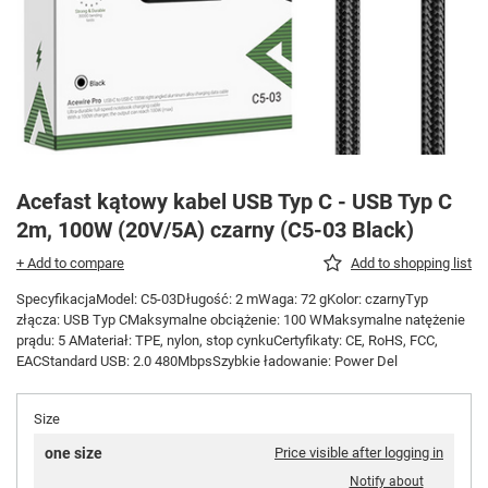
Acefast kątowy kabel USB Typ C - USB Typ C
2m, 100W (20V/5A) czarny (C5-03 Black)
+ Add to compare
Add to shopping list
SpecyfikacjaModel: C5-03Długość: 2 mWaga: 72 gKolor: czarnyTyp
złącza: USB Typ CMaksymalne obciążenie: 100 WMaksymalne natężenie
prądu: 5 AMateriał: TPE, nylon, stop cynkuCertyfikaty: CE, RoHS, FCC,
EACStandard USB: 2.0 480MbpsSzybkie ładowanie: Power Del
Size
one size
Price visible after logging in
Notify about