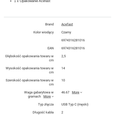
1 x Opakowanie Acefast
Brand
Acefast
Kolor wiodący
Czarny
6974316281016
EAN
6974316281016
Głębokość opakowania towaru w
2,5
cm
Wysokość opakowania towaru w
14
cm
Szerokość opakowania towaru w
10
cm
Waga gabarytowa w
46.67
More
gramach
More
Typ złącza
USB Typ C (męski)
Długość kabla
2