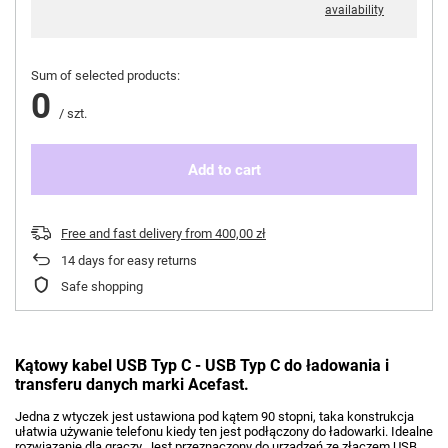
availability
Sum of selected products:
0
/
szt.
Add to cart
Free and fast delivery
from
400,00 zł
14
days for easy returns
Safe shopping
Kątowy kabel USB Typ C - USB Typ C do ładowania i
transferu danych marki Acefast.
Jedna z wtyczek jest ustawiona pod kątem 90 stopni, taka konstrukcja
ułatwia używanie telefonu kiedy ten jest podłączony do ładowarki. Idealne
rozwiązanie dla graczy. Jest przeznaczony do urządzeń ze złączem USB