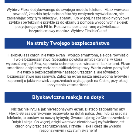
Wybierz Flexa dedykowanego do swojego modelu telefonu. Masz wówczas
pewność, że szkło będzie chronić każdy centymetr wyświetlacza, nie
zasłaniając przy tym obiektywu aparatu. Co więcej, nasze szkło hybrydowe
szybko i perfekcyjnie przykleisz do ekranu z pomocą wygodnych naklejek
pozycjonujących Fit-In. Postaw na pełną ochronę wyświetlacza i
bezproblemowy montaż. Wybierz FlexibleGlass!
Na straży Twojego bezpieczeństwa
FlexibleGlass chroni nie tylko ekran Twojego smartfona, ale dba również o
Twoje bezpieczeństwo. Specjalna powłoka antybakteryjna, w którą
wyposażony jest Flex, zapewnia ochronę przed wirusami i bakteriami. Ekran
smartfona dotykamy codziennie kilkadziesiąt razy. Warto zatem pomyśleć
nie tylko o bezpieczeństwie naszego urządzenia, ale również o
bezpieczeństwie nas samych. Załóż na ekran naszą niezawodną hybrydę i
zapomnij o jakichkolwiek zagrożeniach czyhających na Ciebie, przy okazji
korzystania ze smartfona!
Błyskawiczna reakcja na dotyk
Nic tak nie irytuje, jak nieresponsywny ekran. Dlatego zadbaliśmy, aby
FlexibleGlass perfekcyjnie reagowało na dotyk palca. Jeśli lubisz grać na
telefonie, to postaw na naszą hybrydę. Gwarantujemy, że Cię nie zawiedzie.
Dotyk i akcja. Co więcej, dzięki warstwie oleofobowej wyświetlacz jest
chroniony przed zabrudzeniami. Przyklej Flexa i ciesz się wysoko
responsywnym i czystym ekranem!