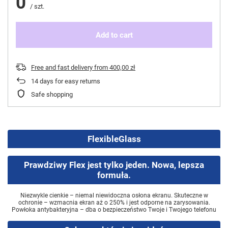
0
/
szt.
Add to cart
Free and fast delivery
from
400,00 zł
14
days for easy returns
Safe shopping
FlexibleGlass
Prawdziwy Flex jest tylko jeden. Nowa, lepsza
formuła.
Niezwykle cienkie – niemal niewidoczna osłona ekranu. Skuteczne w
ochronie – wzmacnia ekran aż o 250% i jest odporne na zarysowania.
Powłoka antybakteryjna – dba o bezpieczeństwo Twoje i Twojego telefonu