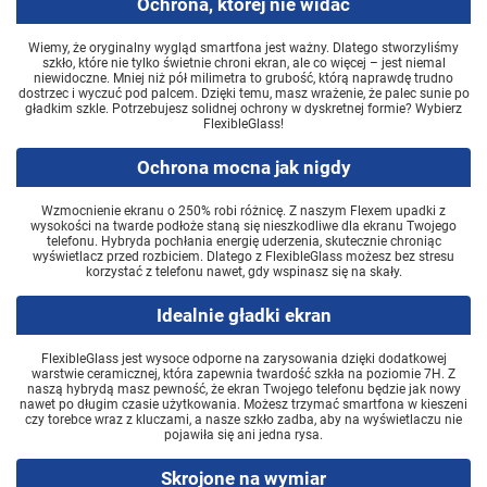
Ochrona, której nie widać
Wiemy, że oryginalny wygląd smartfona jest ważny. Dlatego stworzyliśmy
szkło, które nie tylko świetnie chroni ekran, ale co więcej – jest niemal
niewidoczne. Mniej niż pół milimetra to grubość, którą naprawdę trudno
dostrzec i wyczuć pod palcem. Dzięki temu, masz wrażenie, że palec sunie po
gładkim szkle. Potrzebujesz solidnej ochrony w dyskretnej formie? Wybierz
FlexibleGlass!
Ochrona mocna jak nigdy
Wzmocnienie ekranu o 250% robi różnicę. Z naszym Flexem upadki z
wysokości na twarde podłoże staną się nieszkodliwe dla ekranu Twojego
telefonu. Hybryda pochłania energię uderzenia, skutecznie chroniąc
wyświetlacz przed rozbiciem. Dlatego z FlexibleGlass możesz bez stresu
korzystać z telefonu nawet, gdy wspinasz się na skały.
Idealnie gładki ekran
FlexibleGlass jest wysoce odporne na zarysowania dzięki dodatkowej
warstwie ceramicznej, która zapewnia twardość szkła na poziomie 7H. Z
naszą hybrydą masz pewność, że ekran Twojego telefonu będzie jak nowy
nawet po długim czasie użytkowania. Możesz trzymać smartfona w kieszeni
czy torebce wraz z kluczami, a nasze szkło zadba, aby na wyświetlaczu nie
pojawiła się ani jedna rysa.
Skrojone na wymiar