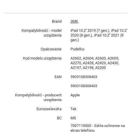
Brand
3MK
Kompatybilność - model
iPad 10.2'' 2019 (7 gen.), iPad 10.2''
urządzenia
2020 (8 gen.), iPad 10.2'' 2021 (9
gen.)
Opakowanie
Pudełko
Kod modelu urządzenia
A2602, A2604, A2603, A2605,
A2270, A2428, A2429, A2430,
A2197, A2198, A2200
EAN
5903108308403
5903108308403
Kompatybilność - producent
Apple
urządzenia
Eurozawieszka
Tak
BC
MS
7007119000 - Szkła ochronne na
ekran telefonu