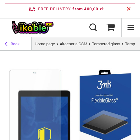
FREE DELIVERY
from 400,00 zł
Back
Home page
Akcesoria GSM
Tempered glass
Tempere