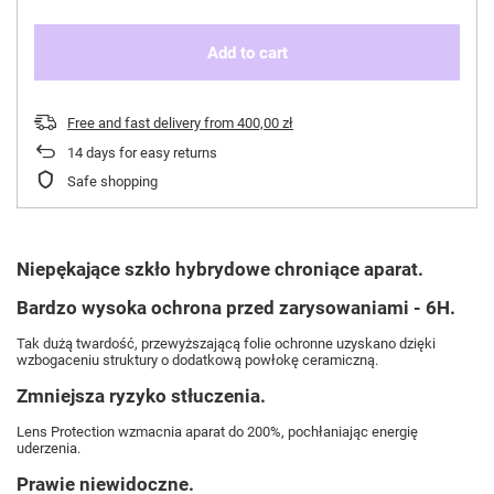
Add to cart
Free and fast delivery
from
400,00 zł
14
days for easy returns
Safe shopping
Niepękające szkło hybrydowe chroniące aparat.
Bardzo wysoka ochrona przed zarysowaniami - 6H.
Tak dużą twardość, przewyższającą folie ochronne uzyskano dzięki
wzbogaceniu struktury o dodatkową powłokę ceramiczną.
Zmniejsza ryzyko stłuczenia.
Lens Protection wzmacnia aparat do 200%, pochłaniając energię
uderzenia.
Prawie niewidoczne.