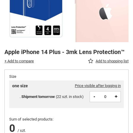
Apple iPhone 14 Plus - 3mk Lens Protection™
+ Add to compare
Add to shopping list
Size
one size
Price visible after logging in
-
+
Shipment
tomorrow
(
22 szt. in stock
)
Sum of selected products:
0
/
szt.