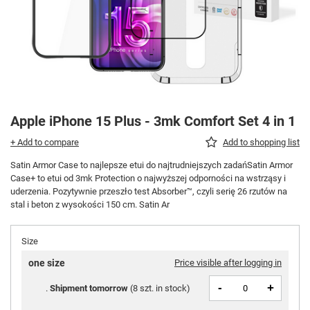
Apple iPhone 15 Plus - 3mk Comfort Set 4 in 1
+ Add to compare
Add to shopping list
Satin Armor Case to najlepsze etui do najtrudniejszych zadańSatin Armor
Case+ to etui od 3mk Protection o najwyższej odporności na wstrząsy i
uderzenia. Pozytywnie przeszło test Absorber™, czyli serię 26 rzutów na
stal i beton z wysokości 150 cm. Satin Ar
Size
one size
Price visible after logging in
-
+
Shipment
tomorrow
(
8 szt. in stock
)