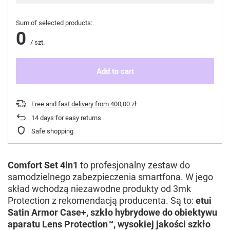
Sum of selected products:
0
/
szt.
Add to cart
Free and fast delivery
from
400,00 zł
14
days for easy returns
Safe shopping
Comfort Set 4in1
to profesjonalny zestaw do
samodzielnego zabezpieczenia smartfona. W jego
skład wchodzą niezawodne produkty od 3mk
Protection z rekomendacją producenta. Są to:
etui
Satin Armor Case+, szkło hybrydowe do obiektywu
aparatu Lens Protection™, wysokiej jakości szkło