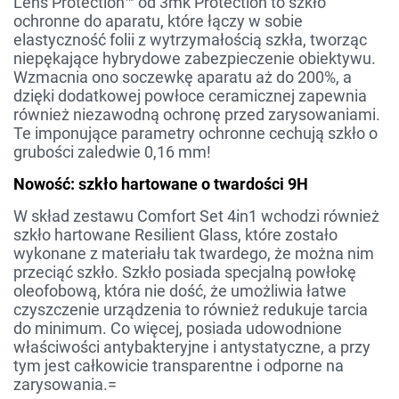
Lens Protection™ od 3mk Protection to szkło
ochronne do aparatu, które łączy w sobie
elastyczność folii z wytrzymałością szkła, tworząc
niepękające hybrydowe zabezpieczenie obiektywu.
Wzmacnia ono soczewkę aparatu aż do 200%, a
dzięki dodatkowej powłoce ceramicznej zapewnia
również niezawodną ochronę przed zarysowaniami.
Te imponujące parametry ochronne cechują szkło o
grubości zaledwie 0,16 mm!
Nowość: szkło hartowane o twardości 9H
W skład zestawu Comfort Set 4in1 wchodzi również
szkło hartowane Resilient Glass, które zostało
wykonane z materiału tak twardego, że można nim
przeciąć szkło. Szkło posiada specjalną powłokę
oleofobową, która nie dość, że umożliwia łatwe
czyszczenie urządzenia to również redukuje tarcia
do minimum. Co więcej, posiada udowodnione
właściwości antybakteryjne i antystatyczne, a przy
tym jest całkowicie transparentne i odporne na
zarysowania.=