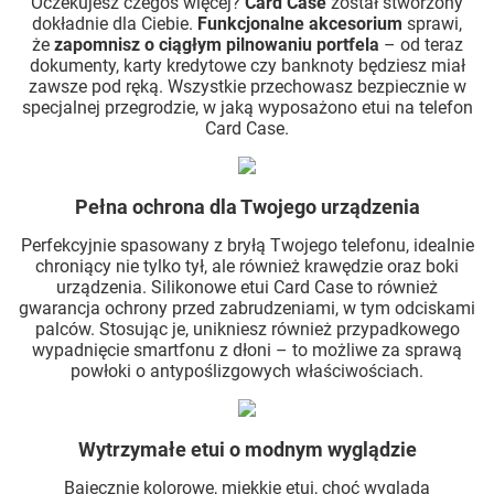
Oczekujesz czegoś więcej?
Card Case
został stworzony
dokładnie dla Ciebie.
Funkcjonalne akcesorium
sprawi,
że
zapomnisz o ciągłym pilnowaniu portfela
– od teraz
dokumenty, karty kredytowe czy banknoty będziesz miał
zawsze pod ręką. Wszystkie przechowasz bezpiecznie w
specjalnej przegrodzie, w jaką wyposażono etui na telefon
Card Case.
Pełna ochrona dla Twojego urządzenia
Perfekcyjnie spasowany z bryłą Twojego telefonu, idealnie
chroniący nie tylko tył, ale również krawędzie oraz boki
urządzenia. Silikonowe etui Card Case to również
gwarancja ochrony przed zabrudzeniami, w tym odciskami
palców. Stosując je, unikniesz również przypadkowego
wypadnięcie smartfonu z dłoni – to możliwe za sprawą
powłoki o antypoślizgowych właściwościach.
Wytrzymałe etui o modnym wyglądzie
Bajecznie kolorowe, miękkie etui, choć wygląda