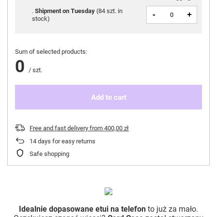
Shipment
on Tuesday
(
84 szt. in
-
+
stock
)
Sum of selected products:
0
/
szt.
Add to cart
Free and fast delivery
from
400,00 zł
14
days for easy returns
Safe shopping
Idealnie dopasowane etui na telefon
to już za mało.