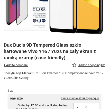
Dux Ducis 9D Tempered Glass szkło
hartowane Vivo Y16 / Y02s na cały ekran z
ramką czarny (case friendly)
+ Add to compare
Add to shopping list
Specyfikacja:Marka: Dux DucisTwardość: 9HKompatybilność: Vivo Y16 /
Y02sKolor: Czarny
Size
one size
Price visible after logging in
Order by
17:00 and it will ship today
-
+