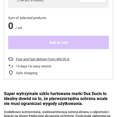
(
154 szt. in stock
)
Sum of selected products:
0
/
szt.
Add to cart
Free and fast delivery
from
400,00 zł
14
days for easy returns
Safe shopping
Super wytrzymałe szkło hartowane marki Dux Ducis to
idealny dowód na to, że pierwszorzędna ochrona wcale
nie musi ograniczać wygody użytkowania.
Dodatkowo wzmocniona, wielowarstwowa osłona ekranu o odporności
bijącej na głowę tradycyjne akcesoria ochronne. Doskonale zabezpiecza