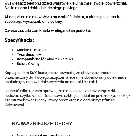
wyświetlacz telefonu dzięki warstwie kleju na całej swojej powierzchni.
Szkło mocno i dokładnie do niego przylega.
Akcesorium nie ma wpływu na czułość dotyku, a okalająca je ramka
zapobiega wyszczerbieniu osłony.
Całość została zamknięta w eleganckim pudełku.
Specyfikacja:
Marka:
Dux Ducis
Twardość:
9H
Kompatybilność:
Vivo Y16 / Y02s
Kolor:
Czarny
Kupując szkło
DuX Ducis
masz pewność, że otrzymasz produkt
przeznaczony do Twojego urządzenia, idealnie dopasowany do ekranu i
posiadający odpowiednie wycięcia na aparat i czujniki.
Grubość tylko
0,2 mm
sprawia, że nie odczujesz założonego szkła
podczas użytkowania. Dodatkowo szkło jest idealnie przezroczyste, dzięki
czemu zachowasz jasny i żywy obraz oraz nie ograniczysz funkcji
dotykowych.
NAJWAŻNIEJSZE CECHY:
Nowe, oryginalnie zapakowane