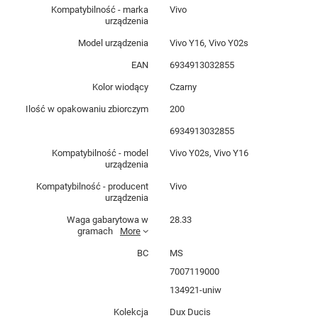
Kompatybilność - marka
Vivo
urządzenia
Model urządzenia
Vivo Y16, Vivo Y02s
EAN
6934913032855
Kolor wiodący
Czarny
Ilość w opakowaniu zbiorczym
200
6934913032855
Kompatybilność - model
Vivo Y02s, Vivo Y16
urządzenia
Kompatybilność - producent
Vivo
urządzenia
Waga gabarytowa w
28.33
gramach
More
BC
MS
7007119000
134921-uniw
Kolekcja
Dux Ducis