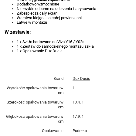
Dodatkowo wzmocnione
Niezwykle odporne na uderzenia i zarysowania
Zabezpiecza cały ekran
Warstwa klejąca na całej powierzchni
Łatwe w montażu
W zestawie:
1 x Szkło hartowane do Vivo Y16 / Y02s
1 x Zestaw do samodzielnego montażu szkła
1 x Opakowanie Dux Ducis
Brand
Dux Ducis
Wysokość opakowania towaru w
1
cm
Szerokość opakowania towaru w
10,4, 1
cm
Głębokość opakowania towaru w
17,9, 1
cm
Opakowanie
Pudełko