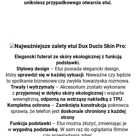
unikniesz przypadkowego otwarcia etui.
Najważniejsze zalety etui Dux Ducis Skin Pro:
Elegancki futerał ze skóry ekologicznej z funkcją
podstawki.
Stylowy design
– Etui posiada elegancki design,
który
sprawdzi się w każdej sytuacji
. Nieważne czy będzie
to spotkanie biznesowe czy zwykła towarzyska rozmowa.
Trwały i wytrzymały
– Akcesorium zostało wykonane
z
przyjemnej w dotyku skóry ekologicznej
i wsparte
wewnętrzną,
odporną na wstrząsy nakładką z TPU
.
Kompletna ochrona
–
Zamknięta konstrukcja
pokrowca
sprawia, że telefon jest
doskonale chroniony z każdej
strony
.
Funkcja podstawki
– Etui można złożyć, zmieniając je
w
wygodną podstawkę
. W sam raz do oglądania filmów
czy przeglądania zdjęć.