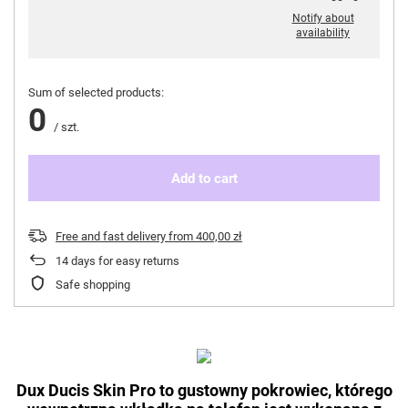
Notify about
availability
Sum of selected products:
0
/
szt.
Add to cart
Free and fast delivery
from
400,00 zł
14
days for easy returns
Safe shopping
Dux Ducis Skin Pro to gustowny pokrowiec, którego