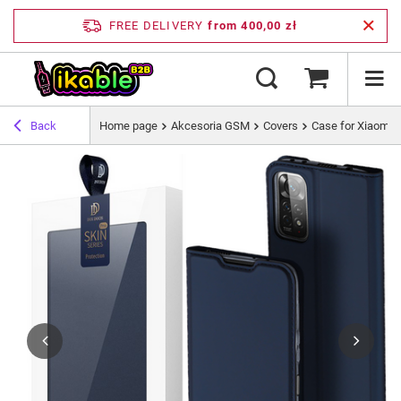
FREE DELIVERY
from 400,00 zł
Back
Home page
Akcesoria GSM
Covers
Case for Xiaomi