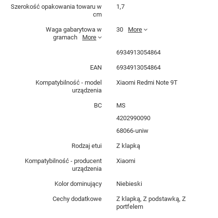
Szerokość opakowania towaru w
1,7
cm
Waga gabarytowa w
30
More
gramach
More
6934913054864
EAN
6934913054864
Kompatybilność - model
Xiaomi Redmi Note 9T
urządzenia
BC
MS
4202990090
68066-uniw
Rodzaj etui
Z klapką
Kompatybilność - producent
Xiaomi
urządzenia
Kolor dominujący
Niebieski
Cechy dodatkowe
Z klapką, Z podstawką, Z
portfelem