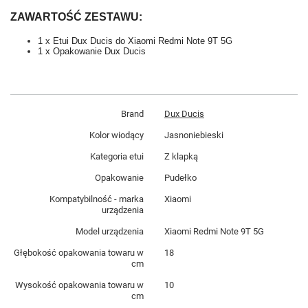
ZAWARTOŚĆ ZESTAWU:
1 x Etui Dux Ducis do 
Xiaomi Redmi Note 9T 5G
1 x Opakowanie Dux Ducis
Brand
Dux Ducis
Kolor wiodący
Jasnoniebieski
Kategoria etui
Z klapką
Opakowanie
Pudełko
Kompatybilność - marka
Xiaomi
urządzenia
Model urządzenia
Xiaomi Redmi Note 9T 5G
Głębokość opakowania towaru w
18
cm
Wysokość opakowania towaru w
10
cm