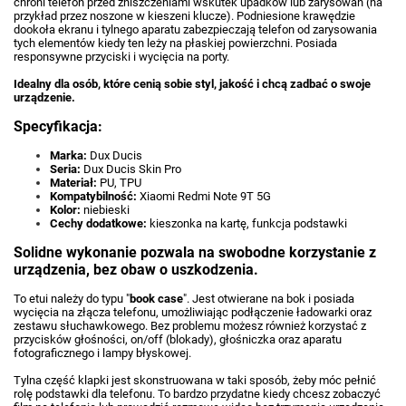
chroni telefon przed zniszczeniami wskutek upadków lub zarysowań (na
przykład przez noszone w kieszeni klucze). Podniesione krawędzie
dookoła ekranu i tylnego aparatu zabezpieczają telefon od zarysowania
tych elementów kiedy ten leży na płaskiej powierzchni. Posiada
responsywne przyciski i wycięcia na porty.
Idealny dla osób, które cenią sobie styl, jakość i chcą zadbać o swoje
urządzenie.
Specyfikacja:
Marka:
Dux Ducis
Seria:
Dux Ducis Skin Pro
Materiał:
PU, TPU
Kompatybilność:
Xiaomi Redmi Note 9T 5G
Kolor:
niebieski
Cechy dodatkowe:
kieszonka na kartę, funkcja podstawki
Solidne wykonanie pozwala na swobodne korzystanie z
urządzenia, bez obaw o uszkodzenia.
To etui należy do typu "
book case
". Jest otwierane na bok i posiada
wycięcia na złącza telefonu, umożliwiając podłączenie ładowarki oraz
zestawu słuchawkowego. Bez problemu możesz również korzystać z
przycisków głośności, on/off (blokady), głośniczka oraz aparatu
fotograficznego i lampy błyskowej.
Tylna część klapki jest skonstruowana w taki sposób, żeby móc pełnić
rolę podstawki dla telefonu. To bardzo przydatne kiedy chcesz zobaczyć