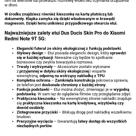
film na telefonie lub prowadzić rozmowę wideo bez trzymania urządzenia
w dłoni.
W środku znajdziesz również kieszonkę na kartę płatniczą lub
dokumenty. Klapka zamyka się dzięki wbudowanym w krawędź
magnesom. Dzięki temu unikniesz przypadkowego otwarcia etui.
Najważniejsze zalety etui Dux Ducis Skin Pro do Xiaomi
Redmi Note 9T 5G:
Elegancki futerał ze skóry ekologicznej z funkcją podstawki.
Stylowy design
– Etui posiada elegancki design, który
sprawdzi
się w każdej sytuacji
. Nieważne czy będzie to spotkanie
biznesowe czy zwykła towarzyska rozmowa.
Trwały i wytrzymały
– Akcesorium zostało wykonane
z
przyjemnej w dotyku skóry ekologicznej
i wsparte
wewnętrzną,
odporną na wstrząsy nakładką z TPU
.
Kompletna ochrona
–
Zamknięta konstrukcja
pokrowca sprawia,
że telefon jest
doskonale chroniony z każdej strony
.
Funkcja podstawki
– Etui można złożyć, zmieniając je w
wygodną
podstawkę
. W sam raz do oglądania filmów czy przeglądania zdjęć.
Praktyczna kieszonka
– Na wewnętrznej stronie nakładki znajduje
się
praktyczna kieszonka na kartę kredytową, wizytówkę czy
dowód osobisty
.
Zintegrowane przyciski
– Blokują drogę pod nakładkę wszelkiemu
brudowi.
Precyzyjne wycięcia
– Gwarantują
łatwy dostęp do wszystkich
niezbędnych portów
.