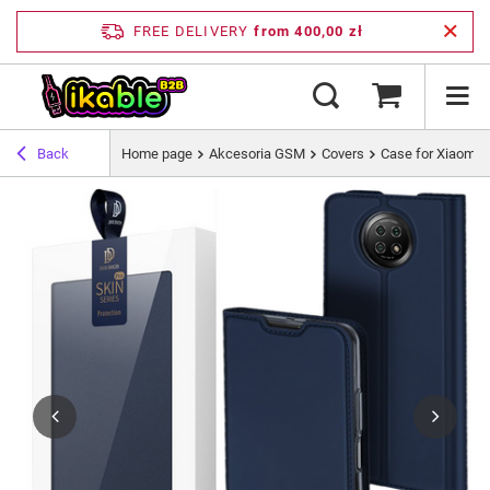
FREE DELIVERY
from 400,00 zł
Back
Home page
Akcesoria GSM
Covers
Case for Xiaomi