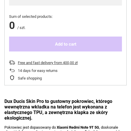
Sum of selected products:
0
/
szt.
Add to cart
Free and fast delivery
from
400,00 zł
14
days for easy returns
Safe shopping
Dux Ducis Skin Pro to gustowny pokrowiec, którego
wewnętrzna wkładka na telefon jest wykonana z
elastycznego TPU, a zewnętrzna klapka ze skóry
ekologicznej.
Pokrowiec jest dopasowany do
Xiaomi Redmi Note 9T 5G
, doskonale