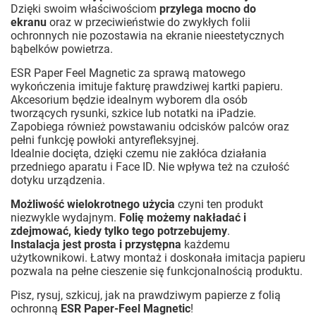
Dzięki swoim właściwościom
przylega mocno do
ekranu
oraz w przeciwieństwie do zwykłych folii
ochronnych nie pozostawia na ekranie nieestetycznych
bąbelków powietrza.
ESR Paper Feel Magnetic za sprawą matowego
wykończenia imituje fakturę prawdziwej kartki papieru.
Akcesorium będzie idealnym wyborem dla osób
tworzących rysunki, szkice lub notatki na iPadzie.
Zapobiega również powstawaniu odcisków palców oraz
pełni funkcję powłoki antyrefleksyjnej.
Idealnie docięta, dzięki czemu nie zakłóca działania
przedniego aparatu i Face ID. Nie wpływa też na czułość
dotyku urządzenia.
Możliwość wielokrotnego użycia
czyni ten produkt
niezwykle wydajnym.
Folię możemy nakładać i
zdejmować, kiedy tylko tego potrzebujemy
.
Instalacja jest prosta i przystępna
każdemu
użytkownikowi. Łatwy montaż i doskonała imitacja papieru
pozwala na pełne cieszenie się funkcjonalnością produktu.
Pisz, rysuj, szkicuj, jak na prawdziwym papierze z folią
ochronną
ESR Paper-Feel Magnetic
!