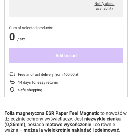
Notify about
availability
Sum of selected products:
0
/
szt.
Add to cart
Free and fast delivery
from
400,00 zł
14
days for easy returns
Safe shopping
Folia magnetyczna ESR Paper Feel Magnetic
to nowość w
dziedzinie ochrony wyświetlaczy. Jest
niezwykle cienka
(0,26mm)
, posiada
matowe wykończenie
i co równie
ważne –
można ją wielokrotnie nakładać i zdejmować
.