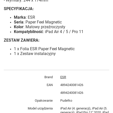
- Wymiary: 244 x 174mm
SPECYFIKACJA:
Marka
: ESR
Seria
: Paper Feel Magnetic
Kolor
: Matowy przeźroczysty
Kompatybilność
:
iPad Air 4 / 5 / Pro 11
ZESTAW ZAWIERA:
1 x Folia ESR Paper Feel Magnetic
1 x Zestaw instalacyjny
Brand
ESR
EAN
4894240081426
4894240081426
Opakowanie
Pudełko
Model urządzenia
iPad Air (4. generacji), iPad Air (5.
generacji), iPad Pro 11'' 2020, iPad