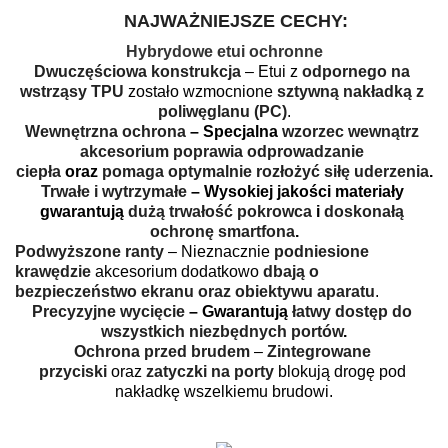
NAJWAŻNIEJSZE CECHY:
Hybrydowe etui
ochronne
Dwuczęściowa konstrukcja
 – Etui z 
odpornego na 
wstrząsy TPU
 zostało wzmocnione 
sztywną nakładką z 
poliwęglanu (PC)
.
Wewnętrzna ochrona
 – Specjalna 
wzorzec wewnątrz 
akcesorium poprawia odprowadzanie 
ciepła 
oraz 
pomaga optymalnie rozłożyć siłę uderzenia
.
Trwałe i wytrzymałe
 – Wysokiej jakości materiały 
gwarantują 
dużą trwałość pokrowca
 i 
doskonałą 
ochronę smartfona
.
Podwyższone ranty
 – Nieznacznie 
podniesione 
krawędzie
 akcesorium dodatkowo 
dbają o 
bezpieczeństwo ekranu oraz obiektywu aparatu
.
Precyzyjne wycięcie
 – Gwarantują 
łatwy dostęp do 
wszystkich niezbędnych portów
.
Ochrona przed brudem
 – 
Zintegrowane 
przyciski
 oraz 
zatyczki na porty
 blokują drogę pod 
nakładkę wszelkiemu brudowi.