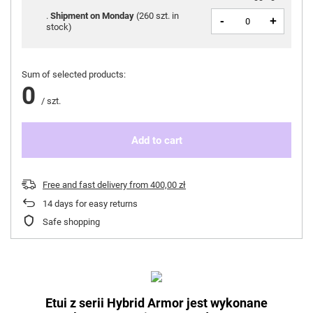
Shipment
on Monday
(
260 szt. in
-
+
stock
)
Sum of selected products:
0
/
szt.
Add to cart
Free and fast delivery
from
400,00 zł
14
days for easy returns
Safe shopping
Etui z serii
Hybrid Armor
jest wykonane