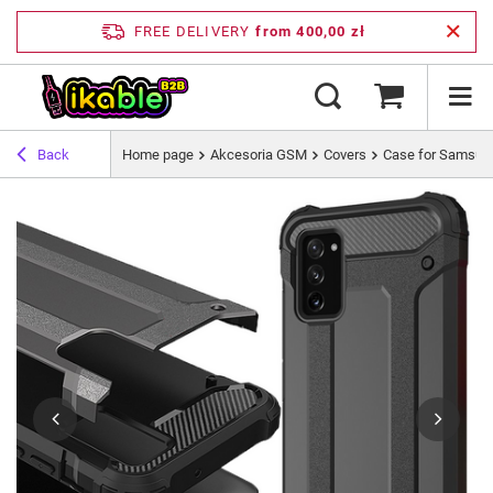
FREE DELIVERY
from 400,00 zł
Back
Home page
Akcesoria GSM
Covers
Case for Samsun