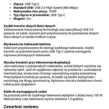
Złącza:
USB Typ C
Standard USB:
USB 2.0 High Speed (480 Mbps)
Maksymalna moc pracy:
100W
Typ złącza w przewodzie:
USB Typ C
Długość:
2m
Szybki transfer dużych ilości danych
Zastosowanie nowoczesnej technologii oraz specyfikacji USB 2.0
sprawia, że kabel Joyroom jest przystosowany do przesyłania dużych
ilości danych w bardzo krótkim czasie.
Błyskawiczne ładowanie telefonu
Kabel jest przystosowany do obsługi szybkiego ładowania. Szybki
transfer za pośrednictwem portu USB Typ C spełnia wymagania
najnowocześniejszych ładowarek.
Wysoka trwałość przy intensywnej eksploatacji
Jest wykonany z wytrzymałych materiałów, wśród których wyróżnia się
nylonowy oplot. Jest on wyjątkowo odporny na przetarcie i uszkodzenia
mechaniczne, skutecznie chroniąc wewnętrzną wiązkę przesyłową.
Przemyślana konstrukcja sprawia, że kable są bardzo wytrzymałe i
wyróżniają się długą żywotnością. Nylonowa otoczka dodatkowo chroni
kabel przed splątaniem.
Kable do wymagających zadań
Są przeznaczone do szybkiego ładowania laptopów o dużej mocy 100 W.
Maksymalny czas ładowania wynosi zaledwie 1.5 godziny.
Zawartość zestawu: