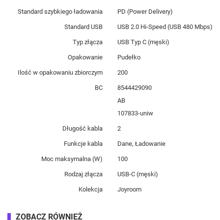
Standard szybkiego ładowania
PD (Power Delivery)
Standard USB
USB 2.0 Hi-Speed (USB 480 Mbps)
Typ złącza
USB Typ C (męski)
Opakowanie
Pudełko
Ilość w opakowaniu zbiorczym
200
BC
8544429090
AB
107833-uniw
Długość kabla
2
Funkcje kabla
Dane, Ładowanie
Moc maksymalna (W)
100
Rodzaj złącza
USB-C (męski)
Kolekcja
Joyroom
ZOBACZ RÓWNIEŻ