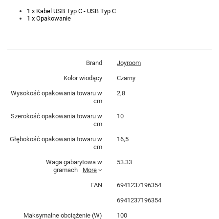
1 x Kabel USB Typ C - USB Typ C
1 x Opakowanie
Brand
Joyroom
Kolor wiodący
Czarny
Wysokość opakowania towaru w
2,8
cm
Szerokość opakowania towaru w
10
cm
Głębokość opakowania towaru w
16,5
cm
Waga gabarytowa w
53.33
gramach
More
EAN
6941237196354
6941237196354
Maksymalne obciążenie (W)
100