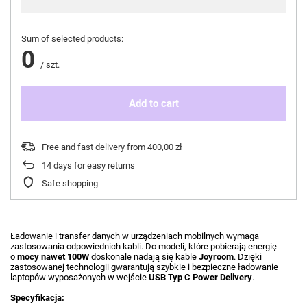
Sum of selected products:
0
/
szt.
Add to cart
Free and fast delivery
from
400,00 zł
14
days for easy returns
Safe shopping
Ładowanie i transfer danych w urządzeniach mobilnych wymaga
zastosowania odpowiednich kabli. Do modeli, które pobierają energię
o
mocy nawet 100W
doskonale nadają się kable
Joyroom
. Dzięki
zastosowanej technologii gwarantują szybkie i bezpieczne ładowanie
laptopów wyposażonych w wejście
USB Typ C Power Delivery
.
Specyfikacja: