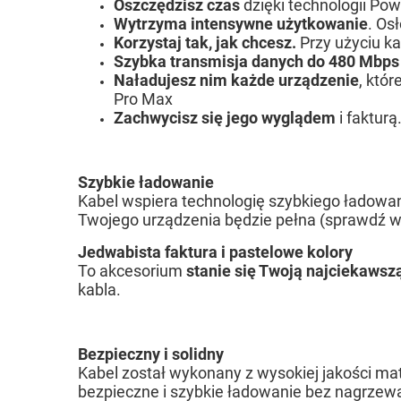
Oszczędzisz czas
dzięki technologii Po
Wytrzyma intensywne użytkowanie
. Os
Korzystaj tak, jak chcesz.
Przy użyciu ka
Szybka transmisja danych do 480 Mbps
Naładujesz nim każde urządzenie
, któ
Pro Max
Zachwycisz się jego wyglądem
i fakturą
Szybkie ładowanie
Kabel wspiera technologię szybkiego ładowa
Twojego urządzenia będzie pełna (sprawdź w 
Jedwabista faktura i pastelowe kolory
To akcesorium
stanie się Twoją najciekawsz
kabla.
Bezpieczny i solidny
Kabel został wykonany z wysokiej jakości m
bezpieczne i szybkie ładowanie bez nagrzewa