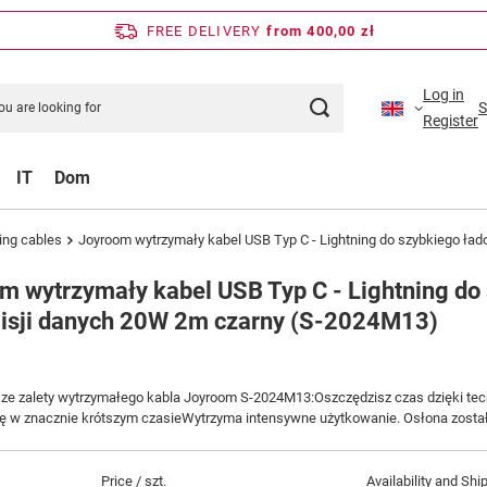
FREE DELIVERY
from 400,00 zł
Log in
S
Register
IT
Dom
ing cables
Joyroom wytrzymały kabel USB Typ C - Lightning do szybkiego ła
m wytrzymały kabel USB Typ C - Lightning do
isji danych 20W 2m czarny (S-2024M13)
ze zalety wytrzymałego kabla Joyroom S-2024M13:Oszczędzisz czas dzięki tech
ię w znacznie krótszym czasieWytrzyma intensywne użytkowanie. Osłona zosta
Price / szt.
Availability and Shi