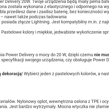
wer Delivery 20W. Twoje urządzenia będą miały pełna bat
łona została wykonana z elastycznego i odpornego na wy
bla prześlesz dane i zasilisz baterię, bez konieczności wy
– nawet także podczas ładowania
re posiada złącze Lightning. Jest kompatybilny m.in. z na
. Pastelowe kolory i miękkie, jedwabiste wykończenie spra
nia Power Delivery o mocy do 20 W, dzięki czemu
nie mus
specyfikacji swojego urządzenia, czy obsługuje Power De
ą dekoracją
! Wybierz jeden z pastelowych kolorów, a nas
ateriałów. Nylonowy oplot, wewnętrzna osłona z TPE i o
nia. Jest bardzo wytrzymały. Mocna wtyczka nie złamie 