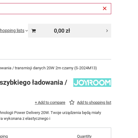
0,00 zł
hopping lists
dowania / transmisji danych 20W 2m czarny (S-2024M13)
 szybkiego ładowania /
+ Add to compare
Add to shopping list
nologii Power Delivery 20W. Twoje urządzenia będą miały
ła wykonana z elastycznego i
pping
Quantity