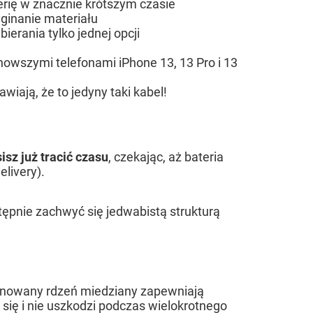
erię w znacznie krótszym czasie
ginanie materiału
bierania tylko jednej opcji
jnowszymi telefonami iPhone 13, 13 Pro i 13
wiają, że to jedyny taki kabel!
isz już tracić czasu
, czekając, aż bateria
livery).
tępnie zachwyć się jedwabistą strukturą
cynowany rdzeń miedziany zapewniają
się i nie uszkodzi podczas wielokrotnego