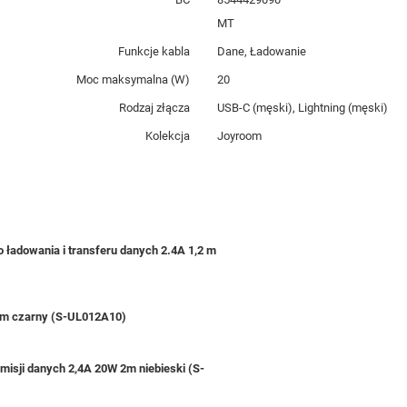
MT
Funkcje kabla
Dane, Ładowanie
Moc maksymalna (W)
20
Rodzaj złącza
USB-C (męski), Lightning (męski)
Kolekcja
Joyroom
 ładowania i transferu danych 2.4A 1,2 m
2 m czarny (S-UL012A10)
smisji danych 2,4A 20W 2m niebieski (S-