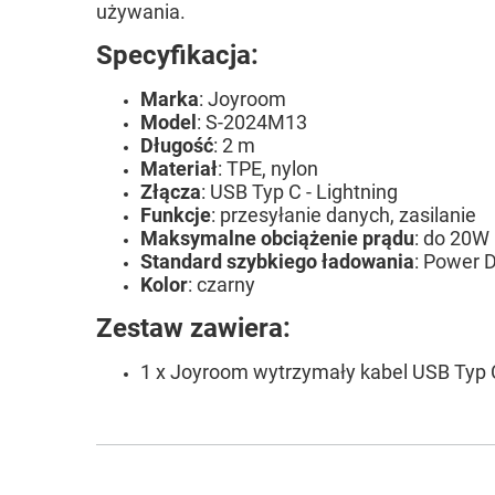
używania.
Specyfikacja:
Marka
: Joyroom
Model
: S-2024M13
Długość
: 2 m
Materiał
: TPE, nylon
Złącza
: USB Typ C - Lightning
Funkcje
: przesyłanie danych, zasilanie
Maksymalne obciążenie prądu
: do 20W
Standard szybkiego ładowania
: Power D
Kolor
: czarny
Zestaw zawiera:
1 x Joyroom wytrzymały kabel USB Typ C