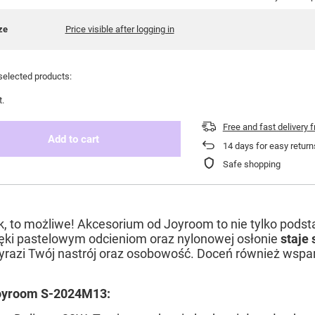
ze
Price visible after logging in
selected products:
t.
Free and fast delivery
f
Add to cart
14
days for easy return
Safe shopping
k, to możliwe! Akcesorium od Joyroom to nie tylko pods
ęki pastelowym odcieniom oraz nylonowej osłonie
staje
yrazi Twój nastrój oraz osobowość. Doceń również wsparc
Joyroom S-2024M13: