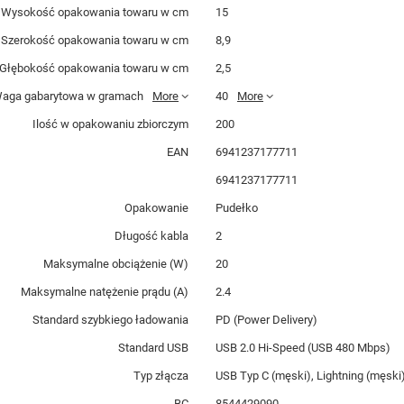
Wysokość opakowania towaru w cm
15
Szerokość opakowania towaru w cm
8,9
Głębokość opakowania towaru w cm
2,5
aga gabarytowa w gramach
More
40
More
Ilość w opakowaniu zbiorczym
200
EAN
6941237177711
6941237177711
Opakowanie
Pudełko
Długość kabla
2
Maksymalne obciążenie (W)
20
Maksymalne natężenie prądu (A)
2.4
Standard szybkiego ładowania
PD (Power Delivery)
Standard USB
USB 2.0 Hi-Speed (USB 480 Mbps)
Typ złącza
USB Typ C (męski), Lightning (męski
BC
8544429090