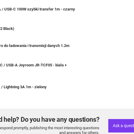
 / USB-C 100W szybki transfer 1m - czarny
2 Black)
ro do ładowania i transmisji danych 1.2m
 / USB-A Joyroom JR-TCF05 - biała +
 Lightning 3A 1m - zielony
d help? Do you have any questions?
Ask a ques
respond promptly, publishing the most interesting questions
and answers for others.