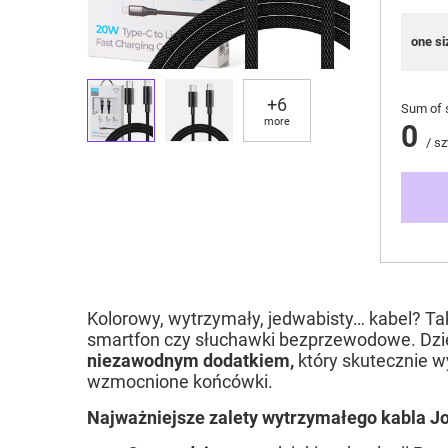
one si
+
6
Sum of 
more
0
/
sz
Kolorowy, wytrzymały, jedwabisty… kabel? Ta
smartfon czy słuchawki bezprzewodowe. Dzi
niezawodnym dodatkiem,
który skutecznie w
wzmocnione końcówki.
Najważniejsze zalety wytrzymałego kabla 