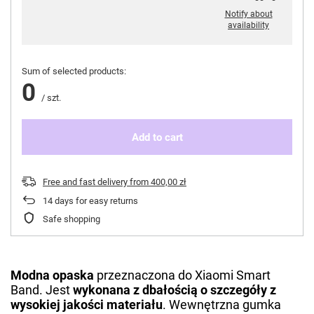
Notify about
availability
Sum of selected products:
0
/
szt.
Add to cart
Free and fast delivery
from
400,00 zł
14
days for easy returns
Safe shopping
Modna opaska
przeznaczona do Xiaomi Smart
Band. Jest
wykonana z dbałością o szczegóły z
wysokiej jakości materiału
. Wewnętrzna gumka