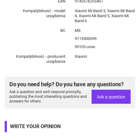
EAN
9145576255407
Kompatybilność - model
Xiaomi Mi Band 3, Xiaomi Mi Band
urządzenia
4, Xiaomi Mi Band 5, Xiaomi Mi
Band 6
BC
MS
9113900099
95103-uniw
Kompatybilność - producent
Xiaomi
urządzenia
Do you need help? Do you have any questions?
Ask a question and we'll respond promptly,
Ask a question
publishing the most interesting questions and
answers for others.
WRITE YOUR OPINION