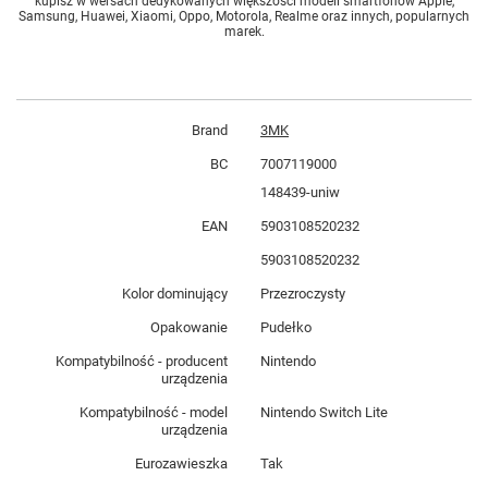
kupisz w wersach dedykowanych większości modeli smartfonów Apple,
Samsung, Huawei, Xiaomi, Oppo, Motorola, Realme oraz innych, popularnych
marek.
Brand
3MK
BC
7007119000
148439-uniw
EAN
5903108520232
5903108520232
Kolor dominujący
Przezroczysty
Opakowanie
Pudełko
Kompatybilność - producent
Nintendo
urządzenia
Kompatybilność - model
Nintendo Switch Lite
urządzenia
Eurozawieszka
Tak