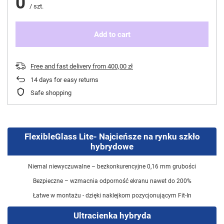
0
/
szt.
Add to cart
Free and fast delivery
from
400,00 zł
14
days for easy returns
Safe shopping
FlexibleGlass Lite- Najcieńsze na rynku szkło
hybrydowe
Niemal niewyczuwalne – bezkonkurencyjne 0,16 mm grubości
Bezpieczne – wzmacnia odporność ekranu nawet do 200%
Łatwe w montażu - dzięki naklejkom pozycjonującym Fit-In
Ultracienka hybryda