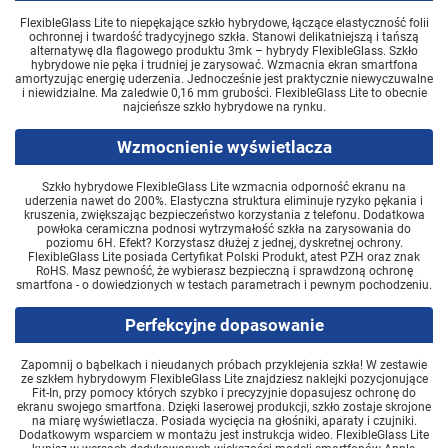
FlexibleGlass Lite to niepękające szkło hybrydowe, łączące elastyczność folii
ochronnej i twardość tradycyjnego szkła. Stanowi delikatniejszą i tańszą
alternatywę dla flagowego produktu 3mk – hybrydy FlexibleGlass. Szkło
hybrydowe nie pęka i trudniej je zarysować. Wzmacnia ekran smartfona
amortyzując energię uderzenia. Jednocześnie jest praktycznie niewyczuwalne
i niewidzialne. Ma zaledwie 0,16 mm grubości. FlexibleGlass Lite to obecnie
najcieńsze szkło hybrydowe na rynku.
Wzmocnienie wyświetlacza
Szkło hybrydowe FlexibleGlass Lite wzmacnia odporność ekranu na
uderzenia nawet do 200%. Elastyczna struktura eliminuje ryzyko pękania i
kruszenia, zwiększając bezpieczeństwo korzystania z telefonu. Dodatkowa
powłoka ceramiczna podnosi wytrzymałość szkła na zarysowania do
poziomu 6H. Efekt? Korzystasz dłużej z jednej, dyskretnej ochrony.
FlexibleGlass Lite posiada Certyfikat Polski Produkt, atest PZH oraz znak
RoHS. Masz pewność, że wybierasz bezpieczną i sprawdzoną ochronę
smartfona - o dowiedzionych w testach parametrach i pewnym pochodzeniu.
Perfekcyjne dopasowanie
Zapomnij o bąbelkach i nieudanych próbach przyklejenia szkła! W zestawie
ze szkłem hybrydowym FlexibleGlass Lite znajdziesz naklejki pozycjonujące
Fit-In, przy pomocy których szybko i precyzyjnie dopasujesz ochronę do
ekranu swojego smartfona. Dzięki laserowej produkcji, szkło zostaje skrojone
na miarę wyświetlacza. Posiada wycięcia na głośniki, aparaty i czujniki.
Dodatkowym wsparciem w montażu jest instrukcja wideo. FlexibleGlass Lite