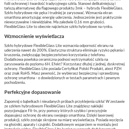
folii ochronnej i twardość tradycyjnego szkła. Stanowi delikatniejszą i
tańszą alternatywę dla flagowego produktu 3mk – hybrydy FlexibleGlass.
Szkło hybrydowe nie pęka i trudniej je zarysować. Wzmacnia ekran
smartfona amortyzując energię uderzenia. Jednocześnie jest praktycznie
niewyczuwalne i niewidzialne. Ma zaledwie 0,16 mm grubości.
FlexibleGlass Lite to obecnie najcieńsze szkło hybrydowe na rynku.
Wzmocnienie wyświetlacza
Szkło hybrydowe FlexibleGlass Lite wzmacnia odporność ekranu na
uderzenia nawet do 200%. Elastyczna struktura eliminuje ryzyko pękania i
kruszenia, zwiększając bezpieczeństwo korzystania z telefonu.
Dodatkowa powłoka ceramiczna podnosi wytrzymałość szkła na
zarysowania do poziomu 6H. Efekt? Korzystasz dłużej z jednej, dyskretnej
ochrony. FlexibleGlass Lite posiada Certyfikat Polski Produkt, atest PZH
oraz znak RoHS. Masz pewność, że wybierasz bezpieczną i sprawdzoną
ochronę smartfona - o dowiedzionych w testach parametrach i pewnym
pochodzeniu.
Perfekcyjne dopasowanie
Zapomnij o bąbelkach i nieudanych próbach przyklejenia szkła! W zestawie
ze szkłem hybrydowym FlexibleGlass Lite znajdziesz naklejki
pozycjonujące Fit-In, przy pomocy których szybko i precyzyjnie
dopasujesz ochronę do ekranu swojego smartfona. Dzięki laserowej
produkcji, szkło zostaje skrojone na miarę wyświetlacza. Posiada wycięcia
na głośniki, aparaty i czujniki. Dodatkowym wsparciem w montażu jest