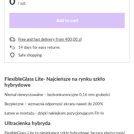
0
/
szt.
Add to cart
Free and fast delivery
from
400,00 zł
14
days for easy returns
Safe shopping
FlexibleGlass Lite- Najcieńsze na rynku szkło
hybrydowe
Niemal niewyczuwalne – bezkonkurencyjne 0,16 mm grubości
Bezpieczne – wzmacnia odporność ekranu nawet do 200%
Łatwe w montażu - dzięki naklejkom pozycjonującym Fit-In
Ultracienka hybryda
FlexibleGlass Lite to niepękające szkło hybrydowe, łączące elastyczność