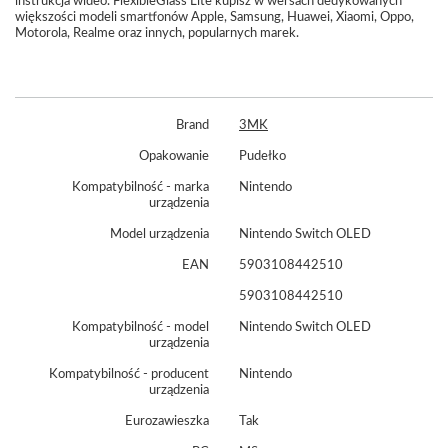
instrukcja wideo. FlexibleGlass Lite kupisz w wersach dedykowanych
większości modeli smartfonów Apple, Samsung, Huawei, Xiaomi, Oppo,
Motorola, Realme oraz innych, popularnych marek.
Brand
3MK
Opakowanie
Pudełko
Kompatybilność - marka
Nintendo
urządzenia
Model urządzenia
Nintendo Switch OLED
EAN
5903108442510
5903108442510
Kompatybilność - model
Nintendo Switch OLED
urządzenia
Kompatybilność - producent
Nintendo
urządzenia
Eurozawieszka
Tak