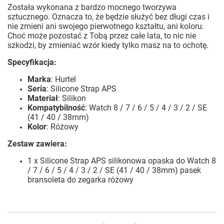
Została wykonana z bardzo mocnego tworzywa
sztucznego. Oznacza to, że będzie służyć bez długi czas i
nie zmieni ani swojego pierwotnego kształtu, ani koloru.
Choć może pozostać z Tobą przez całe lata, to nic nie
szkodzi, by zmieniać wzór kiedy tylko masz na to ochotę.
Specyfikacja:
Marka
: Hurtel
Seria
: Silicone Strap APS
Materiał
: Silikon
Kompatybilność
: Watch 8 / 7 / 6 / 5 / 4 / 3 / 2 / SE
(41 / 40 / 38mm)
Kolor
: Różowy
Zestaw zawiera:
1 x Silicone Strap APS silikonowa opaska do Watch 8
/ 7 / 6 / 5 / 4 / 3 / 2 / SE (41 / 40 / 38mm) pasek
bransoleta do zegarka różowy