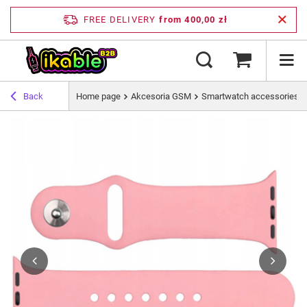
FREE DELIVERY
from 400,00 zł
Back
Home page
Akcesoria GSM
Smartwatch accessories