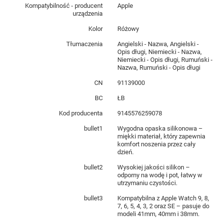
Kompatybilność - producent
Apple
urządzenia
Kolor
Różowy
Tłumaczenia
Angielski - Nazwa, Angielski -
Opis długi, Niemiecki - Nazwa,
Niemiecki - Opis długi, Rumuński -
Nazwa, Rumuński - Opis długi
CN
91139000
BC
ŁB
Kod producenta
9145576259078
bullet1
Wygodna opaska silikonowa –
miękki materiał, który zapewnia
komfort noszenia przez cały
dzień.
bullet2
Wysokiej jakości silikon –
odporny na wodę i pot, łatwy w
utrzymaniu czystości.
bullet3
Kompatybilna z Apple Watch 9, 8,
7, 6, 5, 4, 3, 2 oraz SE – pasuje do
modeli 41mm, 40mm i 38mm.