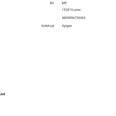
BC
MS
152815-uniw
8809896750363
Kolekcja
Spigen
EAR