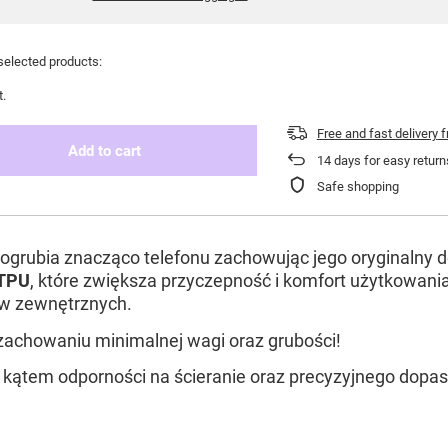
selected products:
t.
Free and fast delivery
f
Add to cart
14
days for easy return
Safe shopping
ogrubia znacząco telefonu zachowując jego oryginalny de
 TPU
, które zwiększa przyczepność i komfort użytkowania
tów zewnętrznych.
zachowaniu minimalnej wagi oraz grubości!
 kątem odporności na ścieranie oraz precyzyjnego dopa