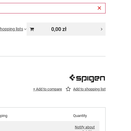
0,00 zł
hopping lists
+ Add to compare
Add to shopping list
pping
Quantity
Notify about