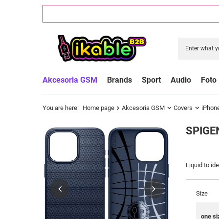
Akcesoria GSM
Brands
Sport
Audio
Foto
You are here:
Home page
Akcesoria GSM
Covers
iPhon
SPIGE
Liquid to i
Size
one si