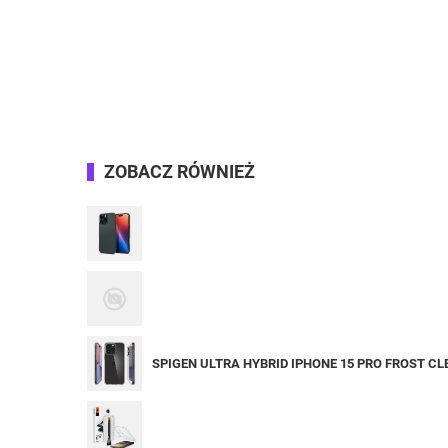
ZOBACZ RÓWNIEŻ
SPIGEN ULTRA HYBRID IPHONE 15 PRO FROST CL